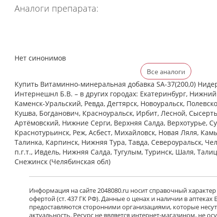
Аналоги препарата:
Нет синонимов
Все аналоги
Купить Витаминно-минеральная добавка SA-37(200,0) Нид
Интернешнл Б.В. – в других городах: Екатеринбург, Нижний
Каменск-Уральский, Ревда, Дегтярск, Новоуральск, Полевско
Кушва, Богданович, Красноуральск, Ирбит, Лесной, Сысерть,
Артёмовский, Нижние Cерги, Верхняя Салда, Верхотурье, Су
Краснотурьинск, Реж, Асбест, Михайловск, Новая Ляля, Кам
Талинка, Карпинск, Нижняя Тура, Тавда, Североуральск, Че
п.г.т., Ивдель, Нижняя Салда, Тугулым, Туринск, Шаля, Тали
Снежинск (Челябинская обл)
Информация на сайте 2048080.ru носит справочный характер
офертой (ст. 437 ГК РФ). Данные о ценах и наличии в аптеках
предоставляются сторонними организациями, которые несут 
актуальность. Ресурс не является интернет-магазином, не о