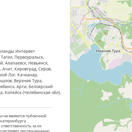
ерланды Интервет
 Тагил, Первоуральск,
й, Алапаевск, Невьянск,
 Ачит, Кировград, Серов,
хой Лог, Качканар,
ышлов, Верхняя Тура,
лябинск, Арти, Белоярский
ца, Копейск (Челябинская обл),
 и не является публичной
 Екатеринбурга
ответственность за их
существляет дистанционную