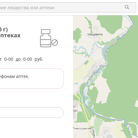
 г)
аптеках
от
0-00
до
0-00
руб.
ефонам аптек.