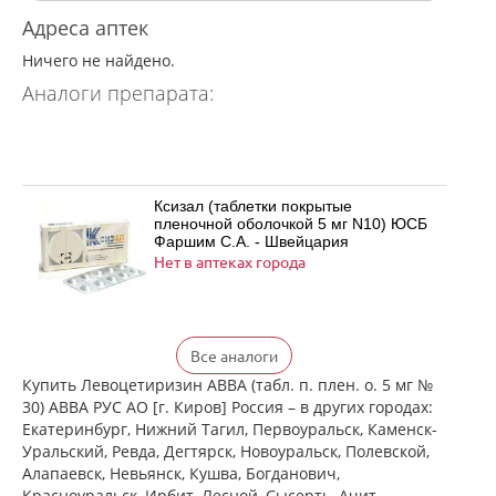
Адреса аптек
Ничего не найдено.
Аналоги препарата:
Ксизал (таблетки покрытые
пленочной оболочкой 5 мг N10) ЮСБ
Фаршим С.А. - Швейцария
Нет в аптеках города
Ксизал (таблетки покрытые
Все аналоги
пленочной оболочкой 5 мг N14) ЮСБ
Фаршим С.А. - Швейцария
Купить Левоцетиризин АВВА (табл. п. плен. о. 5 мг №
Нет в аптеках города
30) АВВА РУС АО [г. Киров] Россия – в других городах:
Екатеринбург, Нижний Тагил, Первоуральск, Каменск-
Уральский, Ревда, Дегтярск, Новоуральск, Полевской,
Алапаевск, Невьянск, Кушва, Богданович,
Ксизал (таблетки покрытые
Красноуральск, Ирбит, Лесной, Сысерть, Ачит,