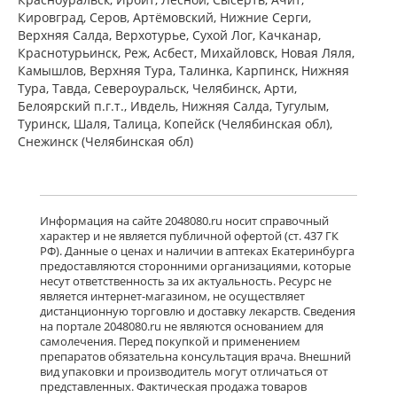
пленочной оболочкой 5 мг N7) ЮСБ
Кировград, Серов, Артёмовский, Нижние Cерги,
Фаршим С.А. - Швейцария
Верхняя Салда, Верхотурье, Сухой Лог, Качканар,
Нет в аптеках города
Краснотурьинск, Реж, Асбест, Михайловск, Новая Ляля,
Камышлов, Верхняя Тура, Талинка, Карпинск, Нижняя
Тура, Тавда, Североуральск, Челябинск, Арти,
Белоярский п.г.т., Ивдель, Нижняя Салда, Тугулым,
Ксизал (капли для приема внутрь 5
мг/мл 10 мл, флакон-капельница)
Туринск, Шаля, Талица, Копейск (Челябинская обл),
ЮСБ Фаршим С.А., Эйсика
Снежинск (Челябинская обл)
Фармасьютикалз С.р.Л. - Италия
Нет в аптеках города
Гленцет (таблетки покрытые
Информация на сайте 2048080.ru носит справочный
пленочной оболочкой 5 мг N10)
характер и не является публичной офертой (ст. 437 ГК
Гленмарк Дженерикс Лимитед -
РФ). Данные о ценах и наличии в аптеках Екатеринбурга
Индия
предоставляются сторонними организациями, которые
Нет в аптеках города
несут ответственность за их актуальность. Ресурс не
является интернет-магазином, не осуществляет
дистанционную торговлю и доставку лекарств. Сведения
на портале 2048080.ru не являются основанием для
Гленцет (таблетки покрытые
самолечения. Перед покупкой и применением
пленочной оболочкой 5 мг N14)
препаратов обязательна консультация врача. Внешний
Гленмарк Дженерикс Лимитед -
вид упаковки и производитель могут отличаться от
Индия
представленных. Фактическая продажа товаров
Нет в аптеках города