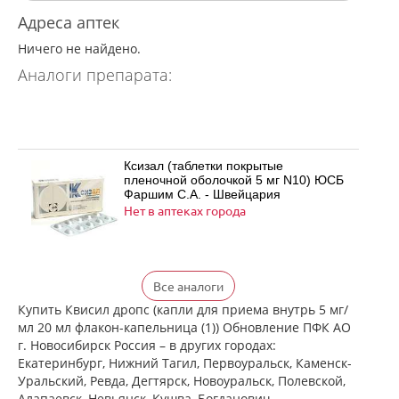
Адреса аптек
Ничего не найдено.
Аналоги препарата:
Ксизал (таблетки покрытые
пленочной оболочкой 5 мг N10) ЮСБ
Фаршим С.А. - Швейцария
Нет в аптеках города
Ксизал (таблетки покрытые
Все аналоги
пленочной оболочкой 5 мг N14) ЮСБ
Фаршим С.А. - Швейцария
Купить Квисил дропс (капли для приема внутрь 5 мг/
Нет в аптеках города
мл 20 мл флакон-капельница (1)) Обновление ПФК АО
г. Новосибирск Россия – в других городах:
Екатеринбург, Нижний Тагил, Первоуральск, Каменск-
Уральский, Ревда, Дегтярск, Новоуральск, Полевской,
Ксизал (таблетки покрытые
Алапаевск, Невьянск, Кушва, Богданович,