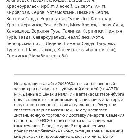
пленочной оболочкой 5 мг N7) ЮСБ
Красноуральск, Ирбит, Лесной, Сысерть, Ачит,
Фаршим С.А. - Швейцария
Кировград, Серов, Артёмовский, Нижние Cерги,
Нет в аптеках города
Верхняя Салда, Верхотурье, Сухой Лог, Качканар,
Краснотурьинск, Реж, Асбест, Михайловск, Новая Ляля,
Камышлов, Верхняя Тура, Талинка, Карпинск, Нижняя
Тура, Тавда, Североуральск, Челябинск, Арти,
Ксизал (капли для приема внутрь 5
мг/мл 10 мл, флакон-капельница)
Белоярский п.г.т., Ивдель, Нижняя Салда, Тугулым,
ЮСБ Фаршим С.А., Эйсика
Туринск, Шаля, Талица, Копейск (Челябинская обл),
Фармасьютикалз С.р.Л. - Италия
Снежинск (Челябинская обл)
Нет в аптеках города
Гленцет (таблетки покрытые
пленочной оболочкой 5 мг N10)
Информация на сайте 2048080.ru носит справочный
Гленмарк Дженерикс Лимитед -
характер и не является публичной офертой (ст. 437 ГК
Индия
РФ). Данные о ценах и наличии в аптеках Екатеринбурга
Нет в аптеках города
предоставляются сторонними организациями, которые
несут ответственность за их актуальность. Ресурс не
является интернет-магазином, не осуществляет
дистанционную торговлю и доставку лекарств. Сведения
Гленцет (таблетки покрытые
на портале 2048080.ru не являются основанием для
пленочной оболочкой 5 мг N14)
самолечения. Перед покупкой и применением
Гленмарк Дженерикс Лимитед -
Индия
препаратов обязательна консультация врача. Внешний
Нет в аптеках города
вид упаковки и производитель могут отличаться от