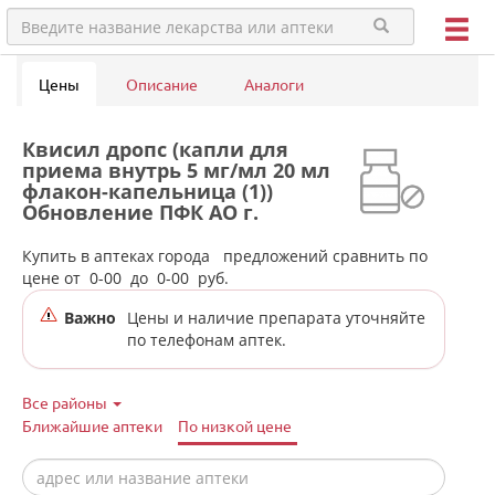
Цены
Описание
Аналоги
Квисил дропс (капли для
приема внутрь 5 мг/мл 20 мл
флакон-капельница (1))
Обновление ПФК АО г.
Новосибирск Россия в
аптеках города Копейска
Купить в аптеках города
предложений сравнить по
(Челябинская обл)
цене от
0-00
до
0-00
руб.
Важно
Цены и наличие препарата уточняйте
по телефонам аптек.
Все районы
Ближайшие аптеки
По низкой цене