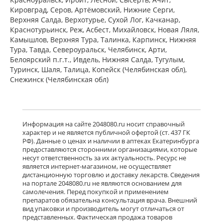
пленочной оболочкой 5 мг N7) ЮСБ
Кировград, Серов, Артёмовский, Нижние Cерги,
Фаршим С.А. - Швейцария
Верхняя Салда, Верхотурье, Сухой Лог, Качканар,
Нет в аптеках города
Краснотурьинск, Реж, Асбест, Михайловск, Новая Ляля,
Камышлов, Верхняя Тура, Талинка, Карпинск, Нижняя
Тура, Тавда, Североуральск, Челябинск, Арти,
Белоярский п.г.т., Ивдель, Нижняя Салда, Тугулым,
Ксизал (капли для приема внутрь 5
мг/мл 10 мл, флакон-капельница)
Туринск, Шаля, Талица, Копейск (Челябинская обл),
ЮСБ Фаршим С.А., Эйсика
Снежинск (Челябинская обл)
Фармасьютикалз С.р.Л. - Италия
Нет в аптеках города
Гленцет (таблетки покрытые
Информация на сайте 2048080.ru носит справочный
пленочной оболочкой 5 мг N10)
характер и не является публичной офертой (ст. 437 ГК
Гленмарк Дженерикс Лимитед -
РФ). Данные о ценах и наличии в аптеках Екатеринбурга
Индия
предоставляются сторонними организациями, которые
Нет в аптеках города
несут ответственность за их актуальность. Ресурс не
является интернет-магазином, не осуществляет
дистанционную торговлю и доставку лекарств. Сведения
на портале 2048080.ru не являются основанием для
Гленцет (таблетки покрытые
самолечения. Перед покупкой и применением
пленочной оболочкой 5 мг N14)
препаратов обязательна консультация врача. Внешний
Гленмарк Дженерикс Лимитед -
вид упаковки и производитель могут отличаться от
Индия
представленных. Фактическая продажа товаров
Нет в аптеках города