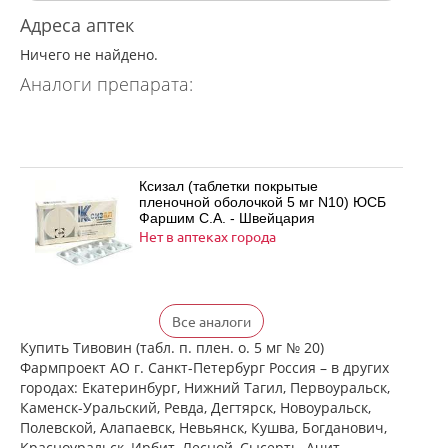
Адреса аптек
Ничего не найдено.
Аналоги препарата:
Ксизал (таблетки покрытые
пленочной оболочкой 5 мг N10) ЮСБ
Фаршим С.А. - Швейцария
Нет в аптеках города
Ксизал (таблетки покрытые
Все аналоги
пленочной оболочкой 5 мг N14) ЮСБ
Фаршим С.А. - Швейцария
Купить Тивовин (табл. п. плен. о. 5 мг № 20)
Нет в аптеках города
Фармпроект АО г. Санкт-Петербург Россия – в других
городах: Екатеринбург, Нижний Тагил, Первоуральск,
Каменск-Уральский, Ревда, Дегтярск, Новоуральск,
Полевской, Алапаевск, Невьянск, Кушва, Богданович,
Ксизал (таблетки покрытые
Красноуральск, Ирбит, Лесной, Сысерть, Ачит,