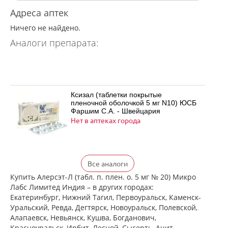
Адреса аптек
Ничего не найдено.
Аналоги препарата:
Ксизал (таблетки покрытые
пленочной оболочкой 5 мг N10) ЮСБ
Фаршим С.А. - Швейцария
Нет в аптеках города
Ксизал (таблетки покрытые
Все аналоги
пленочной оболочкой 5 мг N14) ЮСБ
Фаршим С.А. - Швейцария
Купить Алерсэт-Л (табл. п. плен. о. 5 мг № 20) Микро
Нет в аптеках города
Лабс Лимитед Индия – в других городах:
Екатеринбург, Нижний Тагил, Первоуральск, Каменск-
Уральский, Ревда, Дегтярск, Новоуральск, Полевской,
Алапаевск, Невьянск, Кушва, Богданович,
Ксизал (таблетки покрытые
Красноуральск, Ирбит, Лесной, Сысерть, Ачит,