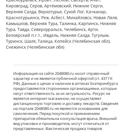
пленочной оболочкой 5 мг N7) ЮСБ
Кировград, Серов, Артёмовский, Нижние Cерги,
Фаршим С.А. - Швейцария
Верхняя Салда, Верхотурье, Сухой Лог, Качканар,
Нет в аптеках города
Краснотурьинск, Реж, Асбест, Михайловск, Новая Ляля,
Камышлов, Верхняя Тура, Талинка, Карпинск, Нижняя
Тура, Тавда, Североуральск, Челябинск, Арти,
Белоярский п.г.т., Ивдель, Нижняя Салда, Тугулым,
Ксизал (капли для приема внутрь 5
мг/мл 10 мл, флакон-капельница)
Туринск, Шаля, Талица, Копейск (Челябинская обл),
ЮСБ Фаршим С.А., Эйсика
Снежинск (Челябинская обл)
Фармасьютикалз С.р.Л. - Италия
Нет в аптеках города
Гленцет (таблетки покрытые
Информация на сайте 2048080.ru носит справочный
пленочной оболочкой 5 мг N10)
характер и не является публичной офертой (ст. 437 ГК
Гленмарк Дженерикс Лимитед -
РФ). Данные о ценах и наличии в аптеках Екатеринбурга
Индия
предоставляются сторонними организациями, которые
Нет в аптеках города
несут ответственность за их актуальность. Ресурс не
является интернет-магазином, не осуществляет
дистанционную торговлю и доставку лекарств. Сведения
на портале 2048080.ru не являются основанием для
Гленцет (таблетки покрытые
самолечения. Перед покупкой и применением
пленочной оболочкой 5 мг N14)
препаратов обязательна консультация врача. Внешний
Гленмарк Дженерикс Лимитед -
вид упаковки и производитель могут отличаться от
Индия
представленных. Фактическая продажа товаров
Нет в аптеках города