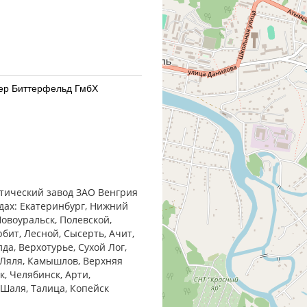
йер Биттерфельд ГмбХ
йер Биттерфельд ГмбХ
втический завод ЗАО Венгрия
дах: Екатеринбург, Нижний
Новоуральск, Полевской,
бит, Лесной, Сысерть, Ачит,
да, Верхотурье, Сухой Лог,
 Ляля, Камышлов, Верхняя
ФК ОАО - Россия Московская
к, Челябинск, Арти,
, Шаля, Талица, Копейск