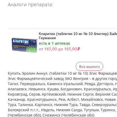
Аналоги препарата:
Кларитин (таблетки 10 мг № 10 блистер) Ба
Германия
есть в 1 аптеках
от 165,00 до 165,00
Все аналоги
Кларитин (таблетки 10 мг № 30 блистер) Ба
Германия
Купить Эролин Аннул. (таблетки 10 мг № 10) Эгис Фармаце
есть в 1 аптеках
Эгис Фармацевтический завод ЗАО Венгрия – в других горо
от 372,00 до 372,00
Тагил, Первоуральск, Каменск-Уральский, Ревда, Дегтярск, 
Алапаевск, Невьянск, Кушва, Богданович, Красноуральск, Ир
Кировград, Серов, Артёмовский, Нижние Cерги, Верхняя Сал
Качканар, Краснотурьинск, Реж, Асбест, Михайловск, Новая
Кларотадин (таблетки 10 мг N10) Акрихин Х
Тура, Талинка, Карпинск, Нижняя Тура, Тавда, Североуральс
область, Нагинский р-н, Старая Купавна
Нет в аптеках города
Белоярский п.г.т., Ивдель, Нижняя Салда, Тугулым, Туринск
(Челябинская обл), Снежинск (Челябинская обл)