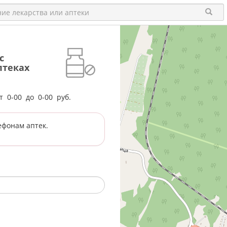
с
птеках
от
0-00
до
0-00
руб.
ефонам аптек.