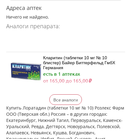
Адреса аптек
Ничего не найдено.
Аналоги препарата:
Кларитин (таблетки 10 мг № 10
блистер) Байер Биттерфельд ГмбХ
Германия
есть в 1 аптеках
от 165,00 до 165,00
Кларитин (таблетки 10 мг № 30
Все аналоги
блистер) Байер Биттерфельд ГмбХ
Германия
Купить Лоратадин (таблетки 10 мг № 10) Розлекс Фарм
есть в 1 аптеках
ООО (Тверская обл.) Россия – в других городах:
от 372,00 до 372,00
Екатеринбург, Нижний Тагил, Первоуральск, Каменск-
Уральский, Ревда, Дегтярск, Новоуральск, Полевской,
Алапаевск, Невьянск, Кушва, Богданович,
Кларотадин (таблетки 10 мг N10)
Красноуральск, Ирбит, Лесной, Сысерть, Ачит,