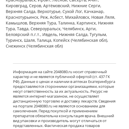
Акрихин ХФК ОАО - Россия
Кировград, Серов, Артёмовский, Нижние Cерги,
Московская область, Нагинский р-н,
Верхняя Салда, Верхотурье, Сухой Лог, Качканар,
Старая Купавна
Нет в аптеках города
Краснотурьинск, Реж, Асбест, Михайловск, Новая Ляля,
Камышлов, Верхняя Тура, Талинка, Карпинск, Нижняя
Тура, Тавда, Североуральск, Челябинск, Арти,
Белоярский п.г.т., Ивдель, Нижняя Салда, Тугулым,
Кларитин (таблетки 10 мг № 7
блистер) Байер Биттерфельд ГмбХ
Туринск, Шаля, Талица, Копейск (Челябинская обл),
Германия
Снежинск (Челябинская обл)
Нет в аптеках города
Кларотадин (таблетки 10 мг N7)
Информация на сайте 2048080.ru носит справочный
Акрихин ХФК ОАО - Россия
характер и не является публичной офертой (ст. 437 ГК
Московская область, Нагинский р-н,
РФ). Данные о ценах и наличии в аптеках Екатеринбурга
Старая Купавна
предоставляются сторонними организациями, которые
Нет в аптеках города
несут ответственность за их актуальность. Ресурс не
является интернет-магазином, не осуществляет
дистанционную торговлю и доставку лекарств. Сведения
на портале 2048080.ru не являются основанием для
Лоратадин (таблетки 10 мг N10)
самолечения. Перед покупкой и применением
Макиз-Фарма ЗАО - Россия
препаратов обязательна консультация врача. Внешний
Нет в аптеках города
вид упаковки и производитель могут отличаться от
представленных. Фактическая продажа товаров