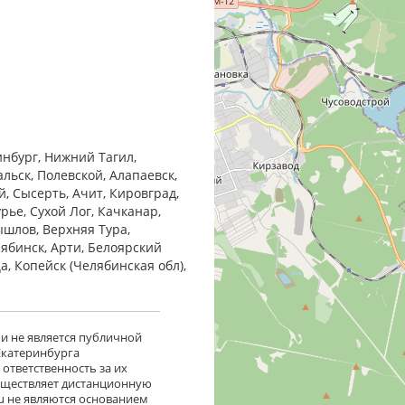
инбург, Нижний Тагил,
льск, Полевской, Алапаевск,
, Сысерть, Ачит, Кировград,
рье, Сухой Лог, Качканар,
ышлов, Верхняя Тура,
лябинск, Арти, Белоярский
ца, Копейск (Челябинская обл),
 и не является публичной
 Екатеринбурга
ответственность за их
существляет дистанционную
ru не являются основанием