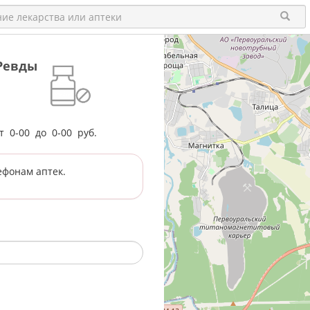
 Ревды
от
0-00
до
0-00
руб.
ефонам аптек.