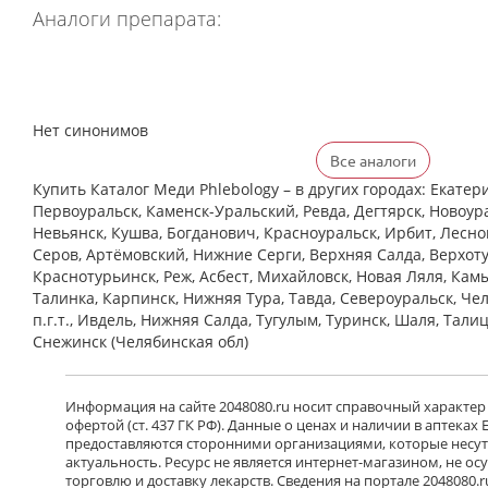
Аналоги препарата:
Нет синонимов
Все аналоги
Купить Каталог Меди Phlebology – в других городах: Екатер
Первоуральск, Каменск-Уральский, Ревда, Дегтярск, Новоура
Невьянск, Кушва, Богданович, Красноуральск, Ирбит, Лесной
Серов, Артёмовский, Нижние Cерги, Верхняя Салда, Верхоту
Краснотурьинск, Реж, Асбест, Михайловск, Новая Ляля, Кам
Талинка, Карпинск, Нижняя Тура, Тавда, Североуральск, Че
п.г.т., Ивдель, Нижняя Салда, Тугулым, Туринск, Шаля, Тали
Снежинск (Челябинская обл)
Информация на сайте 2048080.ru носит справочный характер
офертой (ст. 437 ГК РФ). Данные о ценах и наличии в аптеках
предоставляются сторонними организациями, которые несут 
актуальность. Ресурс не является интернет-магазином, не о
торговлю и доставку лекарств. Сведения на портале 2048080.