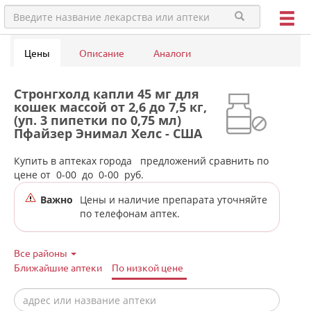
Цены
Описание
Аналоги
Стронгхолд капли 45 мг для
кошек массой от 2,6 до 7,5 кг,
(уп. 3 пипетки по 0,75 мл)
Пфайзер Энимал Хелс - США
в аптеках города Нижнего
Тагила
Купить в аптеках города
предложений сравнить по
цене от
0-00
до
0-00
руб.
Важно
Цены и наличие препарата уточняйте
по телефонам аптек.
Все районы
Ближайшие аптеки
По низкой цене