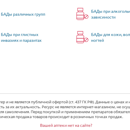
БАДы при алкоголь
БАДы различных групп
зависимости
БАДы при глистных
БАДы для кожи, вол
инвазиях и паразитах
ногтей
р и не является публичной офертой (ст. 437 ГК РФ). Данные о ценах и
ь за их актуальность. Ресурс не является интернет-магазином, не осу
 для самолечения. Перед покупкой и применением препаратов обязател
тическая продажа товаров происходит в розничных точках продаж.
Вашей аптеки нет на сайте?