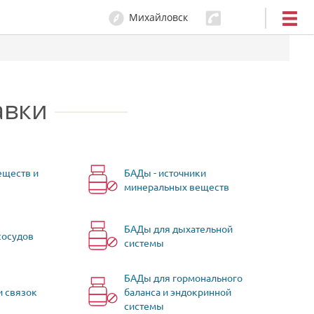
Михайловск
авки
еществ и
БАДы - источники
минеральных веществ
БАДы для дыхательной
сосудов
системы
БАДы для гормонального
и связок
баланса и эндокринной
системы