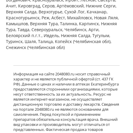
ПЭ) Фармацевтический завод
Ачит, Кировград, Серов, Артёмовский, Нижние Cерги,
Польфарма АО Польша
Верхняя Салда, Верхотурье, Сухой Лог, Качканар,
Нет в аптеках города
Краснотурьинск, Реж, Асбест, Михайловск, Новая Ляля,
Камышлов, Верхняя Тура, Талинка, Карпинск, Нижняя
Тура, Тавда, Североуральск, Челябинск, Арти,
Белоярский п.г.т., Ивдель, Нижняя Салда, Тугулым,
Баклосан (таблетки 25 мг № 50 банка
ПЭ) Фармацевтический завод
Туринск, Шаля, Талица, Копейск (Челябинская обл),
Польфарма АО Польша
Снежинск (Челябинская обл)
Нет в аптеках города
Лиорезал Интратекальный (раствор
Информация на сайте 2048080.ru носит справочный
для интратекального введения 0,05
характер и не является публичной офертой (ст. 437 ГК
мг/мл 1 мл № 5 амп. ) Новартис
РФ). Данные о ценах и наличии в аптеках Екатеринбурга
Фарма Штейн АГ Швейцария
предоставляются сторонними организациями, которые
Нет в аптеках города
несут ответственность за их актуальность. Ресурс не
является интернет-магазином, не осуществляет
дистанционную торговлю и доставку лекарств. Сведения
достигнут конец страницы
на портале 2048080.ru не являются основанием для
самолечения. Перед покупкой и применением
препаратов обязательна консультация врача. Внешний
вид упаковки и производитель могут отличаться от
представленных. Фактическая продажа товаров