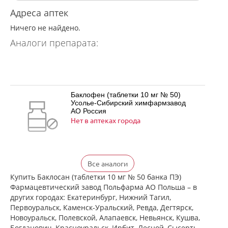
Адреса аптек
Ничего не найдено.
Аналоги препарата:
Баклофен (таблетки 10 мг № 50)
Усолье-Сибирский химфармзавод
АО Россия
Нет в аптеках города
Баклофен (таблетки 25 мг № 50)
Все аналоги
Усолье-Сибирский химфармзавод
АО Россия
Купить Баклосан (таблетки 10 мг № 50 банка ПЭ)
Нет в аптеках города
Фармацевтический завод Польфарма АО Польша – в
других городах: Екатеринбург, Нижний Тагил,
Первоуральск, Каменск-Уральский, Ревда, Дегтярск,
Новоуральск, Полевской, Алапаевск, Невьянск, Кушва,
Баклосан (таблетки 10 мг № 50 банка
Богданович, Красноуральск, Ирбит, Лесной, Сысерть,