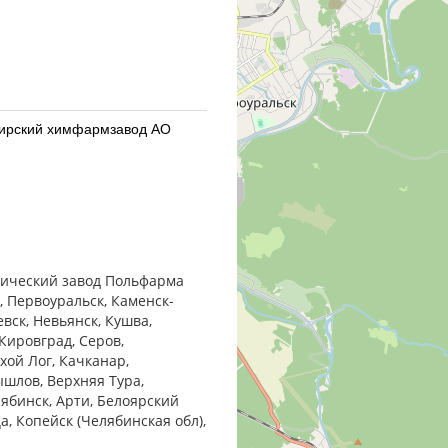
бирский химфармзавод АО
бирский химфармзавод АО
втический завод Польфарма
, Первоуральск, Каменск-
евск, Невьянск, Кушва,
Кировград, Серов,
хой Лог, Качканар,
ышлов, Верхняя Тура,
армацевтический завод
лябинск, Арти, Белоярский
ца, Копейск (Челябинская обл),