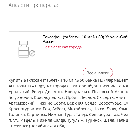
Аналоги препарата:
Баклофен (таблетки 10 мг № 50) Усолье-Си
Россия
Нет в аптеках города
Все аналоги
Баклофен (таблетки 25 мг № 50) Усолье-Си
Россия
Купить Баклосан (таблетки 10 мг № 50 банка ПЭ) Фармаце
Нет в аптеках города
АО Польша – в других городах: Екатеринбург, Нижний Тагил
Уральский, Ревда, Дегтярск, Новоуральск, Полевской, Алапа
Богданович, Красноуральск, Ирбит, Лесной, Сысерть, Ачит, 
Артёмовский, Нижние Cерги, Верхняя Салда, Верхотурье, Су
Краснотурьинск, Реж, Асбест, Михайловск, Новая Ляля, Кам
Баклосан (таблетки 10 мг № 50 банка ПЭ) Ф
Талинка, Карпинск, Нижняя Тура, Тавда, Североуральск, Че
Польфарма АО Польша
Нет в аптеках города
п.г.т., Ивдель, Нижняя Салда, Тугулым, Туринск, Шаля, Тали
Снежинск (Челябинская обл)