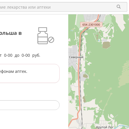
ольша в
от
0-00
до
0-00
руб.
ефонам аптек.