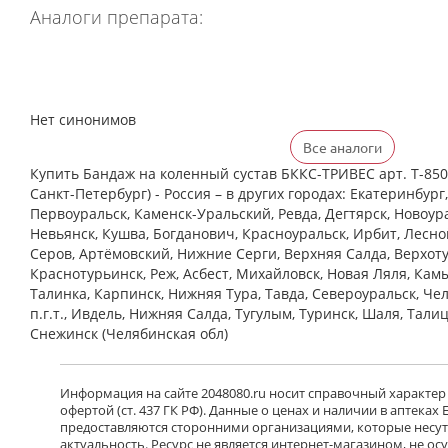
Аналоги препарата:
Нет синонимов
Все аналоги
Купить Бандаж на коленный сустав БККС-ТРИВЕС арт. Т-8509
Санкт-Петербург) - Россия – в других городах: Екатеринбург
Первоуральск, Каменск-Уральский, Ревда, Дегтярск, Новоура
Невьянск, Кушва, Богданович, Красноуральск, Ирбит, Лесной
Серов, Артёмовский, Нижние Cерги, Верхняя Салда, Верхоту
Краснотурьинск, Реж, Асбест, Михайловск, Новая Ляля, Кам
Талинка, Карпинск, Нижняя Тура, Тавда, Североуральск, Че
п.г.т., Ивдель, Нижняя Салда, Тугулым, Туринск, Шаля, Тали
Снежинск (Челябинская обл)
Информация на сайте 2048080.ru носит справочный характер
офертой (ст. 437 ГК РФ). Данные о ценах и наличии в аптеках
предоставляются сторонними организациями, которые несут 
актуальность. Ресурс не является интернет-магазином, не о