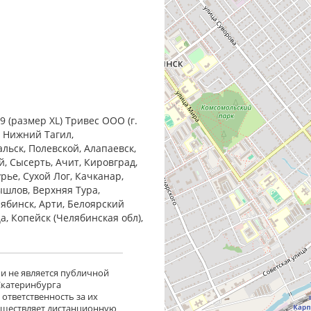
 (размер XL) Тривес ООО (г.
, Нижний Тагил,
льск, Полевской, Алапаевск,
, Сысерть, Ачит, Кировград,
рье, Сухой Лог, Качканар,
ышлов, Верхняя Тура,
лябинск, Арти, Белоярский
ца, Копейск (Челябинская обл),
 и не является публичной
 Екатеринбурга
ответственность за их
существляет дистанционную