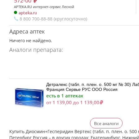
572-00
APTEKA.RU интернет-сервис Лесной
apteka.ru
8 800 700-88-88 (круглосуточно)
Адреса аптек
Ничего не найдено.
Аналоги препарата:
Детралекс (табл. п. плен. о. 500 мг № 30) 
Франция Сервье РУС ООО Россия
есть в 1 аптеках
от 1 139,00 до 1 139,00
Все аналоги
Детралекс (табл. п. плен. о. 500 мг № 60) 
Франция Сервье РУС ООО Россия
Купить Диосмин+Гесперидин Вертекс (табл. п. плен. о. 500 м
есть в 1 аптеках
Петербург Россия – в других городах: Екатеринбург, Нижний