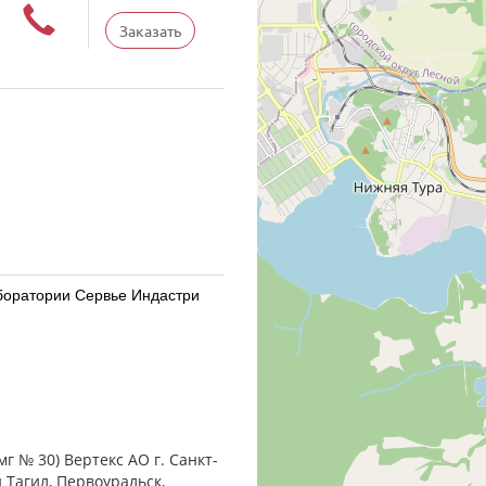
Заказать
Лаборатории Сервье Индастри
Лаборатории Сервье Индастри
г № 30) Вертекс АО г. Санкт-
 Тагил, Первоуральск,