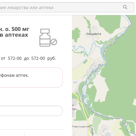
 о. 500 мг
 в аптеках
е от
572-00
до
572-00
руб.
ефонам аптек.