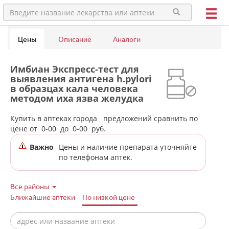
Цены
Описание
Аналоги
Имбиан Экспресс-тест для
выявления антигена h.pylori
в образцах кала человека
методом иха язва желудка
H.pylori-ИМБИАН-ИХА (№1
шт.) Имбиан Лаб ООО- Россия
Купить в аптеках города
предложений сравнить по
в аптеках города Верхотурья
цене от
0-00
до
0-00
руб.
Важно
Цены и наличие препарата уточняйте
по телефонам аптек.
Все районы
Ближайшие аптеки
По низкой цене