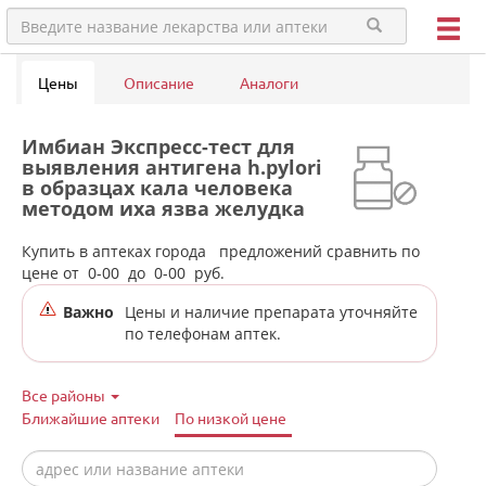
Цены
Описание
Аналоги
Имбиан Экспресс-тест для
выявления антигена h.pylori
в образцах кала человека
методом иха язва желудка
H.pylori-ИМБИАН-ИХА (№1
шт.) Имбиан Лаб ООО- Россия
Купить в аптеках города
предложений сравнить по
в аптеках города
цене от
0-00
до
0-00
руб.
Богдановича
Важно
Цены и наличие препарата уточняйте
по телефонам аптек.
Все районы
Ближайшие аптеки
По низкой цене