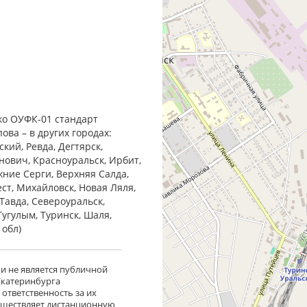
о ОУФК-01 стандарт
ова – в других городах:
кий, Ревда, Дегтярск,
анович, Красноуральск, Ирбит,
жние Cерги, Верхняя Салда,
ест, Михайловск, Новая Ляля,
Тавда, Североуральск,
Тугулым, Туринск, Шаля,
 обл)
 и не является публичной
 Екатеринбурга
ответственность за их
существляет дистанционную