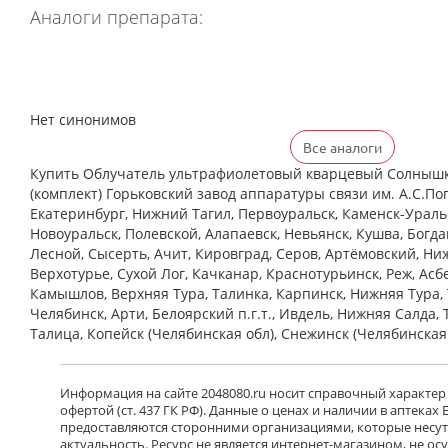
Аналоги препарата:
Нет синонимов
Все аналоги
Купить Облучатель ультрафиолетовый кварцевый Солнышк
(комплект) Горьковский завод аппаратуры связи им. А.С.Поп
Екатеринбург, Нижний Тагил, Первоуральск, Каменск-Уральс
Новоуральск, Полевской, Алапаевск, Невьянск, Кушва, Богд
Лесной, Сысерть, Ачит, Кировград, Серов, Артёмовский, Ни
Верхотурье, Сухой Лог, Качканар, Краснотурьинск, Реж, Асб
Камышлов, Верхняя Тура, Талинка, Карпинск, Нижняя Тура, 
Челябинск, Арти, Белоярский п.г.т., Ивдель, Нижняя Салда, 
Талица, Копейск (Челябинская обл), Снежинск (Челябинская
Информация на сайте 2048080.ru носит справочный характер
офертой (ст. 437 ГК РФ). Данные о ценах и наличии в аптеках
предоставляются сторонними организациями, которые несут 
актуальность. Ресурс не является интернет-магазином, не о