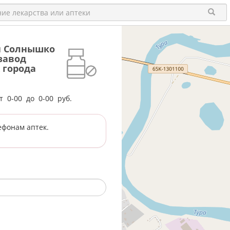
й Солнышко
завод
 города
от
0-00
до
0-00
руб.
ефонам аптек.