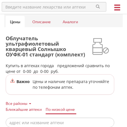
Цены
Описание
Аналоги
Облучатель
ультрафиолетовый
кварцевый Солнышко
ОУФК-01 стандарт (комплект)
Горьковский завод
аппаратуры связи им.
Купить в аптеках города
предложений сравнить по
А.С.Попова в аптеках города
цене от
0-00
до
0-00
руб.
Кушвы
Важно
Цены и наличие препарата уточняйте
по телефонам аптек.
Все районы
Ближайшие аптеки
По низкой цене