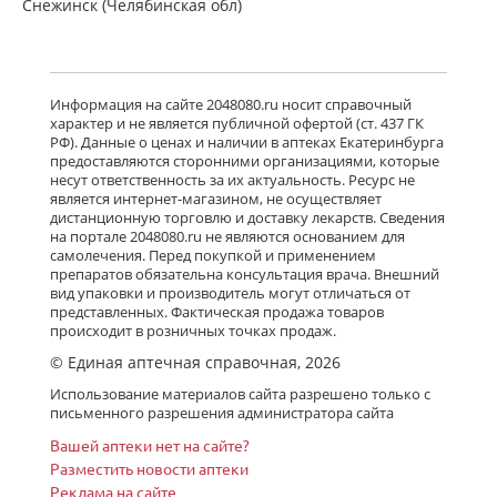
Снежинск (Челябинская обл)
есть в 6 аптеках
от 2 069,00 до 2 069,00
Детралекс (табл. п. плен. о. 1000 мг
Информация на сайте 2048080.ru носит справочный
№ 60) Лаборатории Сервье
характер и не является публичной офертой (ст. 437 ГК
Индастри Франция Сервье РУС ООО
РФ). Данные о ценах и наличии в аптеках Екатеринбурга
Россия
предоставляются сторонними организациями, которые
есть в 9 аптеках
несут ответственность за их актуальность. Ресурс не
от 2 843,10 до 3 222,00
является интернет-магазином, не осуществляет
дистанционную торговлю и доставку лекарств. Сведения
на портале 2048080.ru не являются основанием для
Флебавен (табл. п. плен. о. 500 мг №
самолечения. Перед покупкой и применением
32) КРКА-Рус ООО Россия
препаратов обязательна консультация врача. Внешний
есть в 6 аптеках
вид упаковки и производитель могут отличаться от
от 910,00 до 910,00
представленных. Фактическая продажа товаров
происходит в розничных точках продаж.
© Единая аптечная справочная, 2026
Флебавен (табл. п. плен. о. 500 мг №
Использование материалов сайта разрешено только с
64) КРКА-Рус ООО Россия
письменного разрешения администратора сайта
Нет в аптеках города
Вашей аптеки нет на сайте?
Разместить новости аптеки
Реклама на сайте