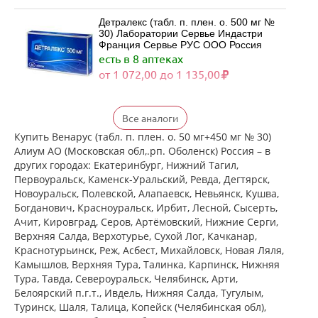
Детралекс (табл. п. плен. о. 500 мг №
30) Лаборатории Сервье Индастри
Франция Сервье РУС ООО Россия
есть в 8 аптеках
от 1 072,00 до 1 135,00
Детралекс (табл. п. плен. о. 500 мг №
Все аналоги
60) Лаборатории Сервье Индастри
Франция Сервье РУС ООО Россия
Купить Венарус (табл. п. плен. о. 50 мг+450 мг № 30)
есть в 8 аптеках
Алиум АО (Московская обл,.рп. Оболенск) Россия – в
от 2 081,00 до 2 339,00
других городах: Екатеринбург, Нижний Тагил,
Первоуральск, Каменск-Уральский, Ревда, Дегтярск,
Новоуральск, Полевской, Алапаевск, Невьянск, Кушва,
Венарус (табл. п. плен. о. 50 мг+450
Богданович, Красноуральск, Ирбит, Лесной, Сысерть,
мг № 30) Алиум АО (Московская
Ачит, Кировград, Серов, Артёмовский, Нижние Cерги,
обл,.рп. Оболенск) Россия
Верхняя Салда, Верхотурье, Сухой Лог, Качканар,
есть в 6 аптеках
Краснотурьинск, Реж, Асбест, Михайловск, Новая Ляля,
от 1 174,00 до 1 174,00
Камышлов, Верхняя Тура, Талинка, Карпинск, Нижняя
Тура, Тавда, Североуральск, Челябинск, Арти,
Белоярский п.г.т., Ивдель, Нижняя Салда, Тугулым,
Венарус (табл. п. плен. о. 50 мг+450
мг № 60) Алиум АО (Московская
Туринск, Шаля, Талица, Копейск (Челябинская обл),
обл,.рп. Оболенск) Россия