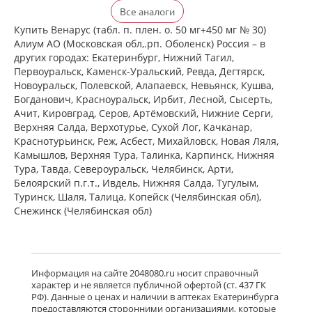
Детралекс (табл. п. плен. о. 500 мг №
Все аналоги
60) Лаборатории Сервье Индастри
Франция Сервье РУС ООО Россия
Купить Венарус (табл. п. плен. о. 50 мг+450 мг № 30)
есть в 1 аптеках
Алиум АО (Московская обл,.рп. Оболенск) Россия – в
от 2 154,00 до 2 154,00
других городах: Екатеринбург, Нижний Тагил,
Первоуральск, Каменск-Уральский, Ревда, Дегтярск,
Новоуральск, Полевской, Алапаевск, Невьянск, Кушва,
Венарус (табл. п. плен. о. 50 мг+450
Богданович, Красноуральск, Ирбит, Лесной, Сысерть,
мг № 30) Алиум АО (Московская
Ачит, Кировград, Серов, Артёмовский, Нижние Cерги,
обл,.рп. Оболенск) Россия
Верхняя Салда, Верхотурье, Сухой Лог, Качканар,
есть в 1 аптеках
Краснотурьинск, Реж, Асбест, Михайловск, Новая Ляля,
от 1 174,00 до 1 174,00
Камышлов, Верхняя Тура, Талинка, Карпинск, Нижняя
Тура, Тавда, Североуральск, Челябинск, Арти,
Белоярский п.г.т., Ивдель, Нижняя Салда, Тугулым,
Венарус (табл. п. плен. о. 50 мг+450
мг № 60) Алиум АО (Московская
Туринск, Шаля, Талица, Копейск (Челябинская обл),
обл,.рп. Оболенск) Россия
Снежинск (Челябинская обл)
есть в 1 аптеках
от 2 069,00 до 2 069,00
Детралекс (табл. п. плен. о. 1000 мг
Информация на сайте 2048080.ru носит справочный
№ 60) Лаборатории Сервье
характер и не является публичной офертой (ст. 437 ГК
Индастри Франция Сервье РУС ООО
РФ). Данные о ценах и наличии в аптеках Екатеринбурга
Россия
предоставляются сторонними организациями, которые