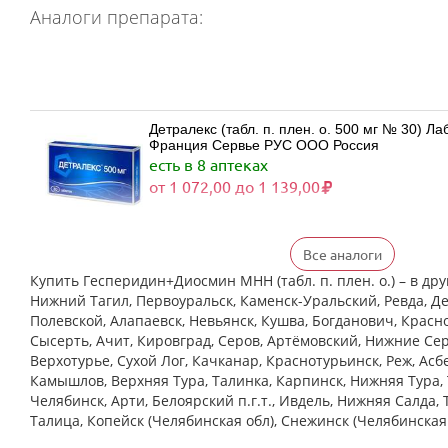
Аналоги препарата:
Детралекс (табл. п. плен. о. 500 мг № 30) 
Франция Сервье РУС ООО Россия
есть в 8 аптеках
от 1 072,00 до 1 139,00
Все аналоги
Детралекс (табл. п. плен. о. 500 мг № 60) 
Франция Сервье РУС ООО Россия
Купить Гесперидин+Диосмин МНН (табл. п. плен. о.) – в дру
есть в 8 аптеках
Нижний Тагил, Первоуральск, Каменск-Уральский, Ревда, Де
от 2 081,00 до 2 339,00
Полевской, Алапаевск, Невьянск, Кушва, Богданович, Красн
Сысерть, Ачит, Кировград, Серов, Артёмовский, Нижние Cер
Верхотурье, Сухой Лог, Качканар, Краснотурьинск, Реж, Асб
Камышлов, Верхняя Тура, Талинка, Карпинск, Нижняя Тура, 
Венарус (табл. п. плен. о. 50 мг+450 мг № 
Челябинск, Арти, Белоярский п.г.т., Ивдель, Нижняя Салда, 
обл,.рп. Оболенск) Россия
есть в 6 аптеках
Талица, Копейск (Челябинская обл), Снежинск (Челябинская
от 1 183,00 до 1 183,00