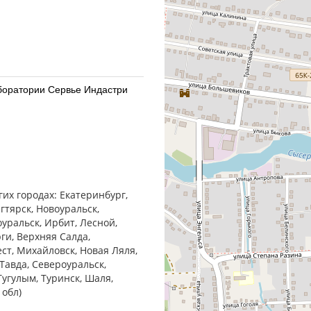
Лаборатории Сервье Индастри
Лаборатории Сервье Индастри
гих городах: Екатеринбург,
гтярск, Новоуральск,
оуральск, Ирбит, Лесной,
ги, Верхняя Салда,
ест, Михайловск, Новая Ляля,
Тавда, Североуральск,
30) Алиум АО (Московская
Тугулым, Туринск, Шаля,
 обл)