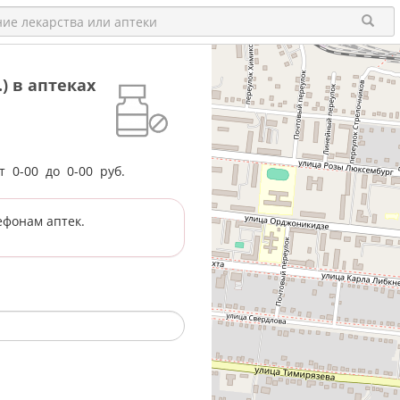
) в аптеках
от
0-00
до
0-00
руб.
ефонам аптек.