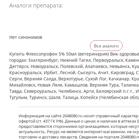
Аналоги препарата:
Нет синонимов
Все аналоги
Купить Флексопрофен 5% 50мл (ветеринария) Вик-здоровье
городах: Екатеринбург, Нижний Тагил, Первоуральск, Камен
Дегтярск, Новоуральск, Полевской, Алапаевск, Невьянск, Ку
Красноуральск, Ирбит, Лесной, Сысерть, Ачит, Кировград, 
Cерги, Верхняя Салда, Верхотурье, Сухой Лог, Качканар, Кра
Михайловск, Новая Ляля, Камышлов, Верхняя Тура, Талинка
Тавда, Североуральск, Челябинск, Арти, Белоярский п.г.т., 
Тугулым, Туринск, Шаля, Талица, Копейск (Челябинская обл)
Информация на сайте 2048080.ru носит справочный характер
офертой (ст. 437 ГК РФ). Данные о ценах и наличии в аптеках
предоставляются сторонними организациями, которые несут 
актуальность. Ресурс не является интернет-магазином, не о
торговлю и доставку лекарств. Сведения на портале 2048080.