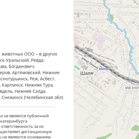
 животных ООО – в других
ск-Уральский, Ревда,
шва, Богданович,
Серов, Артёмовский, Нижние
снотурьинск, Реж, Асбест,
, Карпинск, Нижняя Тура,
Ивдель, Нижняя Салда,
, Снежинск (Челябинская обл)
 и не является публичной
 Екатеринбурга
ответственность за их
существляет дистанционную
ru не являются основанием