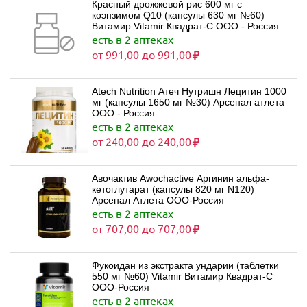
Красный дрожжевой рис 600 мг с
коэнзимом Q10 (капсулы 630 мг №60)
Витамир Vitamir Квадрат-С ООО - Россия
есть в 2 аптеках
от 991,00 до 991,00
Atech Nutrition Атеч Нутришн Лецитин 1000
мг (капсулы 1650 мг №30) Арсенал атлета
ООО - Россия
есть в 2 аптеках
от 240,00 до 240,00
Авочактив Awochactive Аргинин альфа-
кетоглутарат (капсулы 820 мг N120)
Арсенал Атлета ООО-Россия
есть в 2 аптеках
от 707,00 до 707,00
Фукоидан из экстракта ундарии (таблетки
550 мг №60) Vitamir Витамир Квадрат-С
ООО-Россия
есть в 2 аптеках