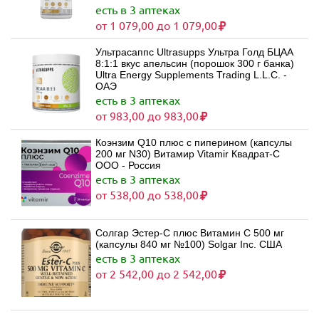
есть в 3 аптеках
от 1 079,00 до 1 079,00
Ультрасаппс Ultrasupps Ультра Голд БЦАА
8:1:1 вкус апельсин (порошок 300 г банка)
Ultra Energy Supplements Trading L.L.C. -
ОАЭ
есть в 3 аптеках
от 983,00 до 983,00
Коэнзим Q10 плюс с пиперином (капсулы
200 мг N30) Витамир Vitamir Квадрат-С
ООО - Россия
есть в 3 аптеках
от 538,00 до 538,00
Солгар Эстер-С плюс Витамин С 500 мг
(капсулы 840 мг №100) Solgar Inc. США
есть в 3 аптеках
от 2 542,00 до 2 542,00