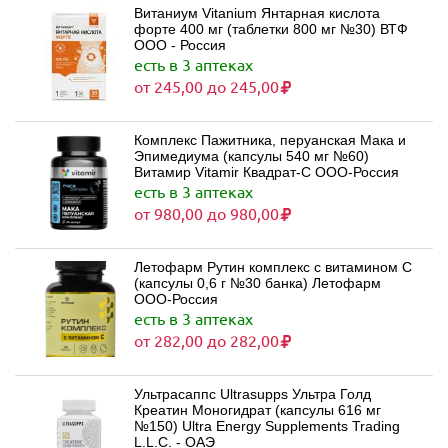
Витаниум Vitanium Янтарная кислота
форте 400 мг (таблетки 800 мг №30) ВТФ
ООО - Россия
есть в 3 аптеках
от 245,00 до 245,00
Комплекс Пажитника, перуанская Мака и
Эпимедиума (капсулы 540 мг №60)
Витамир Vitamir Квадрат-С ООО-Россия
есть в 3 аптеках
от 980,00 до 980,00
Летофарм Рутин комплекс с витамином С
(капсулы 0,6 г №30 банка) Летофарм
ООО-Россия
есть в 3 аптеках
от 282,00 до 282,00
Ультрасаппс Ultrasupps Ультра Голд
Креатин Моногидрат (капсулы 616 мг
№150) Ultra Energy Supplements Trading
L.L.C. - ОАЭ