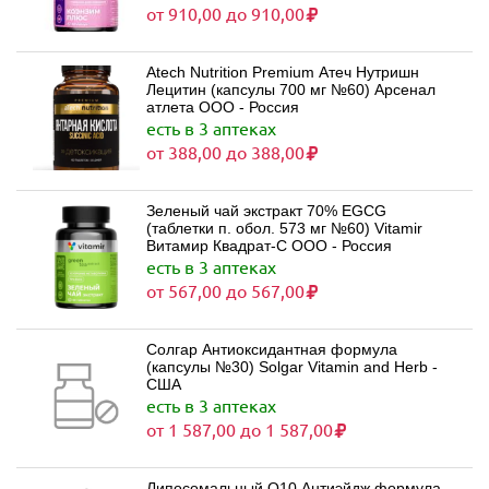
от 910,00 до 910,00
Atech Nutrition Premium Атеч Нутришн
Лецитин (капсулы 700 мг №60) Арсенал
атлета ООО - Россия
есть в 3 аптеках
от 388,00 до 388,00
Зеленый чай экстракт 70% EGCG
(таблетки п. обол. 573 мг №60) Vitamir
Витамир Квадрат-С ООО - Россия
есть в 3 аптеках
от 567,00 до 567,00
Солгар Антиоксидантная формула
(капсулы №30) Solgar Vitamin and Herb -
США
есть в 3 аптеках
от 1 587,00 до 1 587,00
Липосомальный Q10 Антиэйдж формула