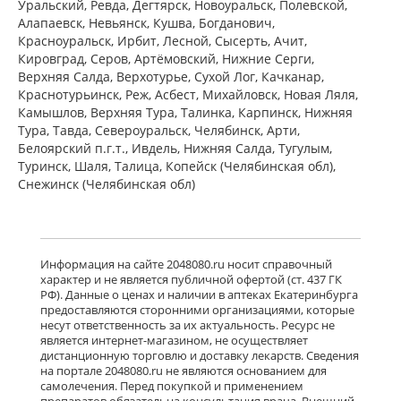
Уральский, Ревда, Дегтярск, Новоуральск, Полевской,
Алапаевск, Невьянск, Кушва, Богданович,
Красноуральск, Ирбит, Лесной, Сысерть, Ачит,
Кировград, Серов, Артёмовский, Нижние Cерги,
Верхняя Салда, Верхотурье, Сухой Лог, Качканар,
Краснотурьинск, Реж, Асбест, Михайловск, Новая Ляля,
Камышлов, Верхняя Тура, Талинка, Карпинск, Нижняя
Тура, Тавда, Североуральск, Челябинск, Арти,
Белоярский п.г.т., Ивдель, Нижняя Салда, Тугулым,
Туринск, Шаля, Талица, Копейск (Челябинская обл),
Снежинск (Челябинская обл)
Информация на сайте 2048080.ru носит справочный
характер и не является публичной офертой (ст. 437 ГК
РФ). Данные о ценах и наличии в аптеках Екатеринбурга
предоставляются сторонними организациями, которые
несут ответственность за их актуальность. Ресурс не
является интернет-магазином, не осуществляет
дистанционную торговлю и доставку лекарств. Сведения
на портале 2048080.ru не являются основанием для
самолечения. Перед покупкой и применением