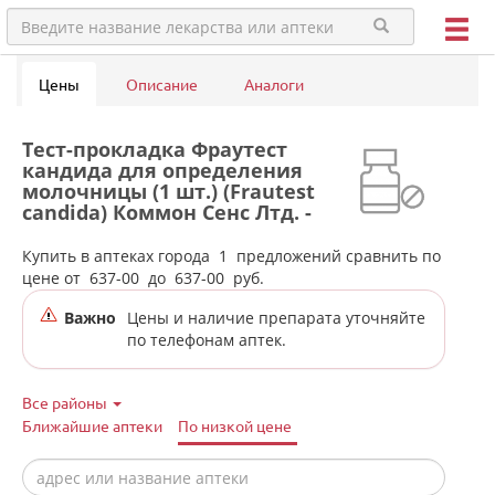
Цены
Описание
Аналоги
Тест-прокладка Фраутест
кандида для определения
молочницы (1 шт.) (Frautest
candida) Коммон Сенс Лтд. -
Израиль в аптеках города
Нижней Туры
Купить в аптеках города
1
предложений сравнить по
цене от
637-00
до
637-00
руб.
Важно
Цены и наличие препарата уточняйте
по телефонам аптек.
Все районы
Ближайшие аптеки
По низкой цене