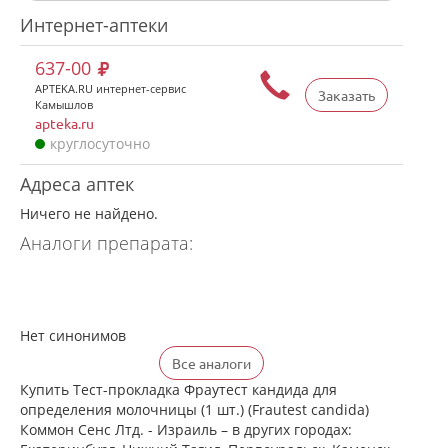
Интернет-аптеки
637-00
APTEKA.RU интернет-сервис
Заказать
Камышлов
apteka.ru
круглосуточно
Адреса аптек
Ничего не найдено.
Аналоги препарата:
Нет синонимов
Все аналоги
Купить Тест-прокладка Фраутест кандида для
определения молочницы (1 шт.) (Frautest candida)
Коммон Сенс Лтд. - Израиль – в других городах: