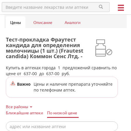
Цены
Описание
Аналоги
Тест-прокладка Фраутест
кандида для определения
молочницы (1 шт.) (Frautest
candida) Коммон Сенс Лтд. -
Израиль в аптеках города
Камышлова
Купить в аптеках города
1
предложений сравнить по
цене от
637-00
до
637-00
руб.
Важно
Цены и наличие препарата уточняйте
по телефонам аптек.
Все районы
Ближайшие аптеки
По низкой цене