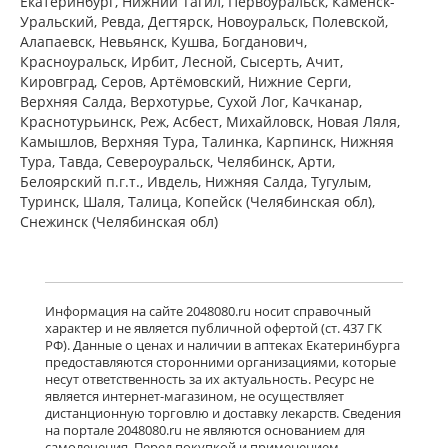
Екатеринбург, Нижний Тагил, Первоуральск, Каменск-
Уральский, Ревда, Дегтярск, Новоуральск, Полевской,
Алапаевск, Невьянск, Кушва, Богданович,
Красноуральск, Ирбит, Лесной, Сысерть, Ачит,
Кировград, Серов, Артёмовский, Нижние Cерги,
Верхняя Салда, Верхотурье, Сухой Лог, Качканар,
Краснотурьинск, Реж, Асбест, Михайловск, Новая Ляля,
Камышлов, Верхняя Тура, Талинка, Карпинск, Нижняя
Тура, Тавда, Североуральск, Челябинск, Арти,
Белоярский п.г.т., Ивдель, Нижняя Салда, Тугулым,
Туринск, Шаля, Талица, Копейск (Челябинская обл),
Снежинск (Челябинская обл)
Информация на сайте 2048080.ru носит справочный
характер и не является публичной офертой (ст. 437 ГК
РФ). Данные о ценах и наличии в аптеках Екатеринбурга
предоставляются сторонними организациями, которые
несут ответственность за их актуальность. Ресурс не
является интернет-магазином, не осуществляет
дистанционную торговлю и доставку лекарств. Сведения
на портале 2048080.ru не являются основанием для
самолечения. Перед покупкой и применением