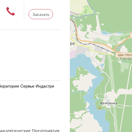
Заказать
Лаборатории Сервье Индастри
Лаборатории Сервье Индастри
Фармацевтические Предприятия