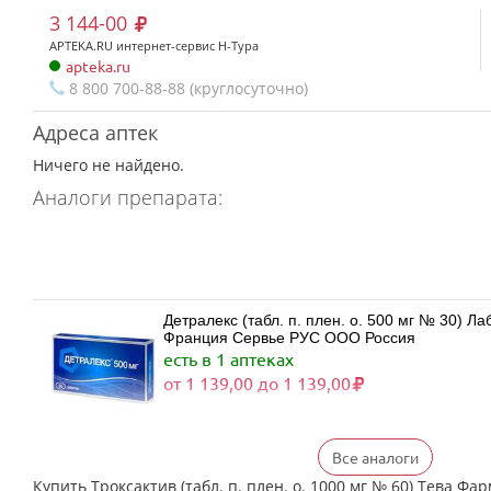
3 144-00
APTEKA.RU интернет-сервис Н-Тура
apteka.ru
8 800 700-88-88 (круглосуточно)
Адреса аптек
Ничего не найдено.
Аналоги препарата:
Детралекс (табл. п. плен. о. 500 мг № 30) 
Франция Сервье РУС ООО Россия
есть в 1 аптеках
от 1 139,00 до 1 139,00
Все аналоги
Детралекс (табл. п. плен. о. 500 мг № 60) 
Франция Сервье РУС ООО Россия
Купить Троксактив (табл. п. плен. о. 1000 мг № 60) Тева 