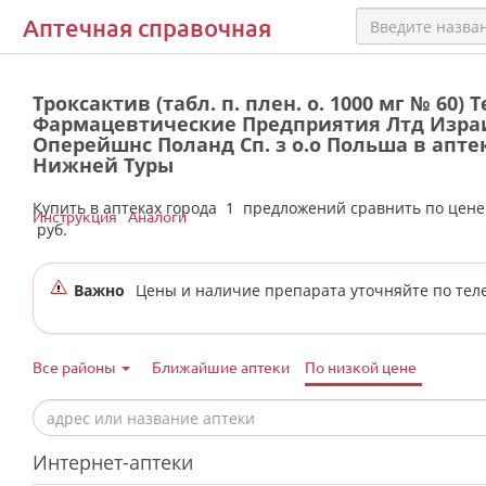
Аптечная справочная
Троксактив (табл. п. плен. о. 1000 мг № 60) 
Фармацевтические Предприятия Лтд Изра
Оперейшнс Поланд Сп. з о.о Польша в апте
Нижней Туры
Купить в аптеках города
1
предложений сравнить по цен
Инструкция
Аналоги
руб.
Важно
Цены и наличие препарата уточняйте по тел
Все районы
Ближайшие аптеки
По низкой цене
Интернет-аптеки