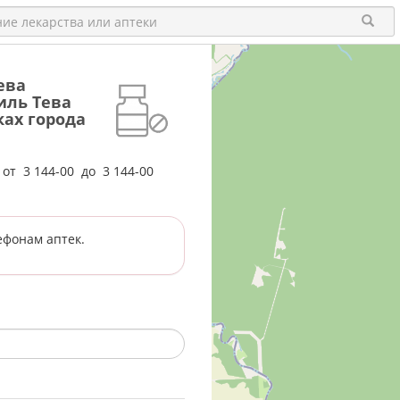
Тева
иль Тева
ках города
е от
3 144-00
до
3 144-00
ефонам аптек.