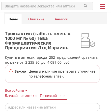
Цены
Описание
Аналоги
Троксактив (табл. п. плен. о.
1000 мг № 60) Тева
Фармацевтические
Предприятия Лтд Израиль
Тева Оперейшнс Поланд Сп. з
о.о Польша в аптеках города
Купить в аптеках города
252
предложений сравнить
Екатеринбурга
по цене от
2 235-80
до
4 081-00
руб.
Важно
Цены и наличие препарата уточняйте
по телефонам аптек.
Все районы
Ближайшие аптеки
По низкой цене