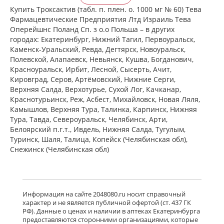
Франция Сервье РУС ООО Россия
Купить Троксактив (табл. п. плен. о. 1000 мг № 60) Тева
есть в 529 аптеках
Фармацевтические Предприятия Лтд Израиль Тева
от 1 790,00 до 3 422,00
Оперейшнс Поланд Сп. з о.о Польша – в других
городах: Екатеринбург, Нижний Тагил, Первоуральск,
Каменск-Уральский, Ревда, Дегтярск, Новоуральск,
Венарус (табл. п. плен. о. 50 мг+450
Полевской, Алапаевск, Невьянск, Кушва, Богданович,
мг № 30) Алиум АО (Московская
Красноуральск, Ирбит, Лесной, Сысерть, Ачит,
обл,.рп. Оболенск) Россия
Кировград, Серов, Артёмовский, Нижние Cерги,
есть в 455 аптеках
Верхняя Салда, Верхотурье, Сухой Лог, Качканар,
от 890,00 до 1 980,00
Краснотурьинск, Реж, Асбест, Михайловск, Новая Ляля,
Камышлов, Верхняя Тура, Талинка, Карпинск, Нижняя
Тура, Тавда, Североуральск, Челябинск, Арти,
Венарус (табл. п. плен. о. 50 мг+450
мг № 60) Алиум АО (Московская
Белоярский п.г.т., Ивдель, Нижняя Салда, Тугулым,
обл,.рп. Оболенск) Россия
Туринск, Шаля, Талица, Копейск (Челябинская обл),
есть в 424 аптеках
Снежинск (Челябинская обл)
от 1 328,90 до 2 395,00
Детралекс (табл. п. плен. о. 1000 мг
№ 60) Лаборатории Сервье
Информация на сайте 2048080.ru носит справочный
Индастри Франция Сервье РУС ООО
характер и не является публичной офертой (ст. 437 ГК
Россия
РФ). Данные о ценах и наличии в аптеках Екатеринбурга
есть в 668 аптеках
предоставляются сторонними организациями, которые