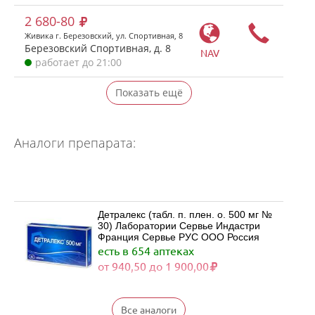
2 680-80
Живика г. Березовский, ул. Спортивная, 8
Березовский Спортивная, д. 8
NAV
работает до 21:00
Показать ещё
Аналоги препарата:
Детралекс (табл. п. плен. о. 500 мг №
30) Лаборатории Сервье Индастри
Франция Сервье РУС ООО Россия
есть в 654 аптеках
от 940,50 до 1 900,00
Детралекс (табл. п. плен. о. 500 мг №
Все аналоги
60) Лаборатории Сервье Индастри