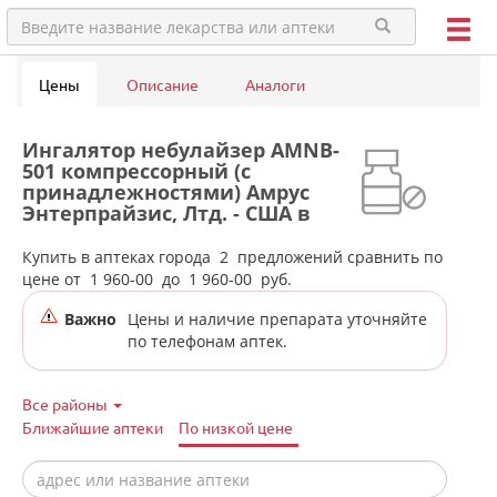
Цены
Описание
Аналоги
Ингалятор небулайзер AMNB-
501 компрессорный (с
принадлежностями) Амрус
Энтерпрайзис, Лтд. - США в
аптеках города Карпинска
Купить в аптеках города
2
предложений сравнить по
цене от
1 960-00
до
1 960-00
руб.
Важно
Цены и наличие препарата уточняйте
по телефонам аптек.
Все районы
Ближайшие аптеки
По низкой цене