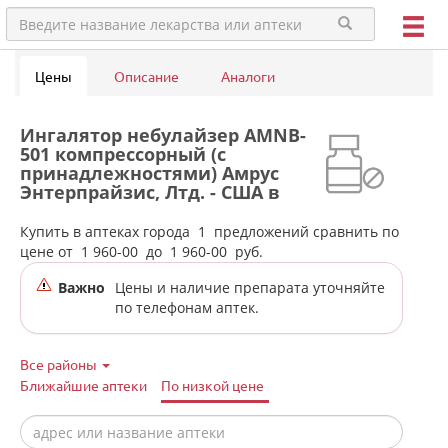
Цены
Описание
Аналоги
Ингалятор небулайзер AMNB-
501 компрессорный (с
принадлежностями) Амрус
Энтерпрайзис, Лтд. - США в
аптеках города Лесного
Купить в аптеках города
1
предложений сравнить по
цене от
1 960-00
до
1 960-00
руб.
Важно
Цены и наличие препарата уточняйте
по телефонам аптек.
Все районы
Ближайшие аптеки
По низкой цене