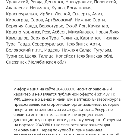
Уральский, Ревда, Дегтярск, Новоуральск, Полевской,
Алапаевск, Невьянск, Кушва, Богданович,
Красноуральск, Ирбит, Лесной, Сысерть, Ачит,
Кировград, Серов, Артёмовский, Нижние Cерги,
Верхняя Салда, Верхотурье, Сухой Лог, Качканар,
Краснотурьинск, Реж, Асбест, Михайловск, Новая Ляля,
Камышлов, Верхняя Тура, Талинка, Карпинск, Нижняя
Тура, Тавда, Североуральск, Челябинск, Арти,
Белоярский п.г.т., Ивдель, Нижняя Салда, Тугулым,
Туринск, Шаля, Талица, Копейск (Челябинская обл),
Снежинск (Челябинская обл)
Информация на сайте 2048080.ru носит справочный
характер и не является публичной офертой (ст. 437 ГК
РФ). Данные о ценах и наличии в аптеках Екатеринбурга
предоставляются сторонними организациями, которые
несут ответственность за их актуальность. Ресурс не
является интернет-магазином, не осуществляет
дистанционную торговлю и доставку лекарств. Сведения
на портале 2048080.ru не являются основанием для
самолечения. Перед покупкой и применением