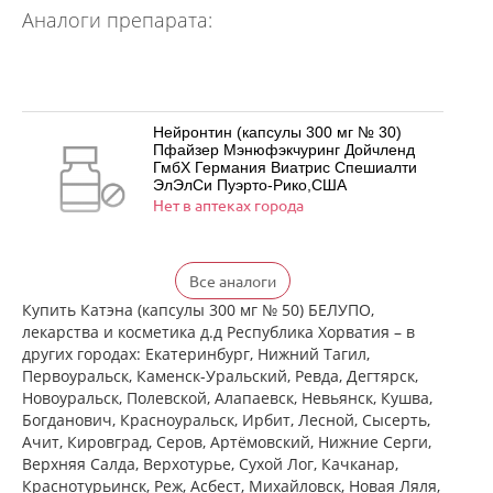
Аналоги препарата:
Нейронтин (капсулы 300 мг № 30)
Пфайзер Мэнюфэкчуринг Дойчленд
ГмбХ Германия Виатрис Спешиалти
ЭлЭлСи Пуэрто-Рико,США
Нет в аптеках города
Нейронтин (капсулы 300 мг № 50)
Все аналоги
Пфайзер Мэнюфэкчуринг Дойчленд
ГмбХ Германия Виатрис Спешиалти
Купить Катэна (капсулы 300 мг № 50) БЕЛУПО,
ЭлЭлСи Пуэрто-Рико,США
лекарства и косметика д.д Республика Хорватия – в
Нет в аптеках города
других городах: Екатеринбург, Нижний Тагил,
Первоуральск, Каменск-Уральский, Ревда, Дегтярск,
Новоуральск, Полевской, Алапаевск, Невьянск, Кушва,
Нейронтин (капсулы 300 мг № 100)
Богданович, Красноуральск, Ирбит, Лесной, Сысерть,
Пфайзер Мэнюфэкчуринг Дойчленд
Ачит, Кировград, Серов, Артёмовский, Нижние Cерги,
ГмбХ Германия Виатрис Спешиалти
Верхняя Салда, Верхотурье, Сухой Лог, Качканар,
ЭлЭлСи Пуэрто-Рико,США
Нет в аптеках города
Краснотурьинск, Реж, Асбест, Михайловск, Новая Ляля,