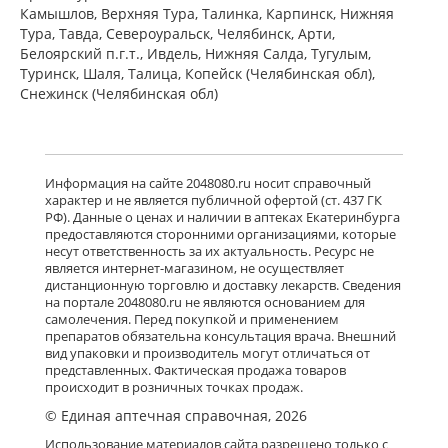
Камышлов, Верхняя Тура, Талинка, Карпинск, Нижняя
Тура, Тавда, Североуральск, Челябинск, Арти,
Белоярский п.г.т., Ивдель, Нижняя Салда, Тугулым,
Тебантин (капсулы 300 мг № 50)
Гедеон Рихтер ОАО Венгрия Гедеон
Туринск, Шаля, Талица, Копейск (Челябинская обл),
Рихтер-Рус АО Россия
Снежинск (Челябинская обл)
есть в 3 аптеках
от 1 459,00 до 1 886,90
Нейронтин (табл. п. плен. о. 600 мг
Информация на сайте 2048080.ru носит справочный
№ 50) Пфайзер Мэнюфэкчуринг
характер и не является публичной офертой (ст. 437 ГК
Дойчленд ГмбХ Германия Виатрис
РФ). Данные о ценах и наличии в аптеках Екатеринбурга
Спешиалти ЭлЭлСи Пуэрто-
предоставляются сторонними организациями, которые
Рико,США
Нет в аптеках города
несут ответственность за их актуальность. Ресурс не
является интернет-магазином, не осуществляет
дистанционную торговлю и доставку лекарств. Сведения
на портале 2048080.ru не являются основанием для
Нейронтин (табл. п. плен. о. 600 мг
самолечения. Перед покупкой и применением
№ 100) Пфайзер Мэнюфэкчуринг
препаратов обязательна консультация врача. Внешний
Дойчленд ГмбХ Германия Виатрис
вид упаковки и производитель могут отличаться от
Спешиалти ЭлЭлСи Пуэрто-
представленных. Фактическая продажа товаров
Рико,США
Нет в аптеках города
происходит в розничных точках продаж.
© Единая аптечная справочная, 2026
Тебантин (капсулы 300 мг № 100)
Использование материалов сайта разрешено только с