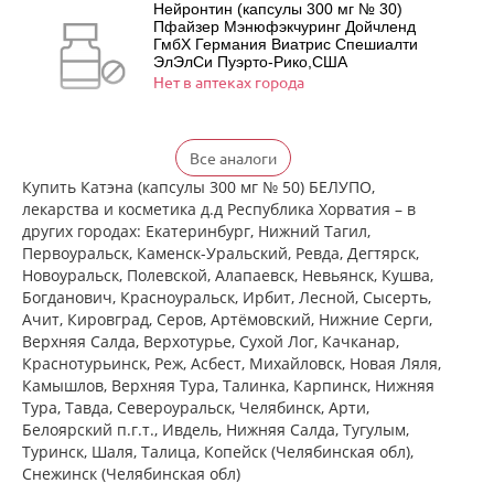
Нейронтин (капсулы 300 мг № 30)
Пфайзер Мэнюфэкчуринг Дойчленд
ГмбХ Германия Виатрис Спешиалти
ЭлЭлСи Пуэрто-Рико,США
Нет в аптеках города
Нейронтин (капсулы 300 мг № 50)
Все аналоги
Пфайзер Мэнюфэкчуринг Дойчленд
ГмбХ Германия Виатрис Спешиалти
Купить Катэна (капсулы 300 мг № 50) БЕЛУПО,
ЭлЭлСи Пуэрто-Рико,США
лекарства и косметика д.д Республика Хорватия – в
есть в 2 аптеках
других городах: Екатеринбург, Нижний Тагил,
от 1 980,00 до 2 250,00
Первоуральск, Каменск-Уральский, Ревда, Дегтярск,
Новоуральск, Полевской, Алапаевск, Невьянск, Кушва,
Нейронтин (капсулы 300 мг № 100)
Богданович, Красноуральск, Ирбит, Лесной, Сысерть,
Пфайзер Мэнюфэкчуринг Дойчленд
Ачит, Кировград, Серов, Артёмовский, Нижние Cерги,
ГмбХ Германия Виатрис Спешиалти
Верхняя Салда, Верхотурье, Сухой Лог, Качканар,
ЭлЭлСи Пуэрто-Рико,США
есть в 4 аптеках
Краснотурьинск, Реж, Асбест, Михайловск, Новая Ляля,
Камышлов, Верхняя Тура, Талинка, Карпинск, Нижняя
от 3 350,00 до 3 760,00
Тура, Тавда, Североуральск, Челябинск, Арти,
Белоярский п.г.т., Ивдель, Нижняя Салда, Тугулым,
Тебантин (капсулы 300 мг № 50)
Гедеон Рихтер ОАО Венгрия Гедеон
Туринск, Шаля, Талица, Копейск (Челябинская обл),
Рихтер-Рус АО Россия
Снежинск (Челябинская обл)
есть в 2 аптеках