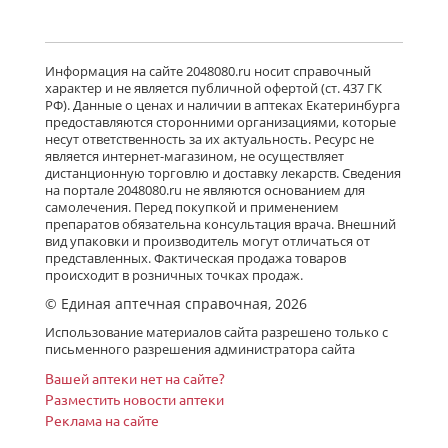
от 1 915,00 до 1 950,00
Нейронтин (табл. п. плен. о. 600 мг
Информация на сайте 2048080.ru носит справочный
№ 50) Пфайзер Мэнюфэкчуринг
характер и не является публичной офертой (ст. 437 ГК
Дойчленд ГмбХ Германия Виатрис
РФ). Данные о ценах и наличии в аптеках Екатеринбурга
Спешиалти ЭлЭлСи Пуэрто-
предоставляются сторонними организациями, которые
Рико,США
Нет в аптеках города
несут ответственность за их актуальность. Ресурс не
является интернет-магазином, не осуществляет
дистанционную торговлю и доставку лекарств. Сведения
на портале 2048080.ru не являются основанием для
Нейронтин (табл. п. плен. о. 600 мг
самолечения. Перед покупкой и применением
№ 100) Пфайзер Мэнюфэкчуринг
препаратов обязательна консультация врача. Внешний
Дойчленд ГмбХ Германия Виатрис
вид упаковки и производитель могут отличаться от
Спешиалти ЭлЭлСи Пуэрто-
представленных. Фактическая продажа товаров
Рико,США
есть в 1 аптеках
происходит в розничных точках продаж.
от 5 680,00 до 5 680,00
© Единая аптечная справочная, 2026
Тебантин (капсулы 300 мг № 100)
Использование материалов сайта разрешено только с
Гедеон Рихтер ОАО Венгрия Гедеон
письменного разрешения администратора сайта
Рихтер-Рус АО Россия
есть в 4 аптеках
Вашей аптеки нет на сайте?
от 2 735,00 до 3 600,00
Разместить новости аптеки
Реклама на сайте