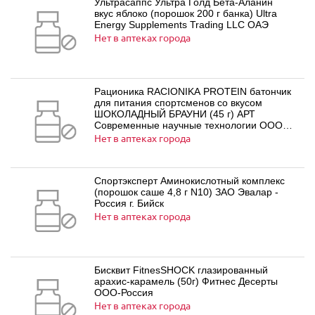
Ультрасаппс Ультра Голд Бета-Аланин
вкус яблоко (порошок 200 г банка) Ultra
Energy Supplements Trading LLC ОАЭ
Нет в аптеках города
Рационика RACIONIKA PROTEIN батончик
для питания спортсменов со вкусом
ШОКОЛАДНЫЙ БРАУНИ (45 г) АРТ
Современные научные технологии ООО -
Россия
Нет в аптеках города
Спортэксперт Аминокислотный комплекс
(порошок саше 4,8 г N10) ЗАО Эвалар -
Россия г. Бийск
Нет в аптеках города
Бисквит FitnesSHOCK глазированный
арахис-карамель (50г) Фитнес Десерты
ООО-Россия
Нет в аптеках города