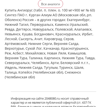
Детралекс (табл. п. плен. о. 500 мг №
Все аналоги
60) Лаборатории Сервье Индастри
Франция Сервье РУС ООО Россия
Купить Ангиорус (табл. п. плен. о. 100 мг+900 мг № 60)
есть в 1 аптеках
Синтез ПАО г. Курган Алиум АО (Московская обл,.рп.
от 2 164,00 до 2 164,00
Оболенск) Россия – в других городах: Екатеринбург,
Нижний Тагил, Первоуральск, Каменск-Уральский,
Ревда, Дегтярск, Новоуральск, Полевской, Алапаевск,
Венарус (табл. п. плен. о. 50 мг+450
Невьянск, Кушва, Богданович, Красноуральск, Ирбит,
мг № 30) Алиум АО (Московская
Лесной, Сысерть, Ачит, Кировград, Серов,
обл,.рп. Оболенск) Россия
Артёмовский, Нижние Cерги, Верхняя Салда,
есть в 1 аптеках
Верхотурье, Сухой Лог, Качканар, Краснотурьинск,
от 1 183,00 до 1 183,00
Реж, Асбест, Михайловск, Новая Ляля, Камышлов,
Верхняя Тура, Талинка, Карпинск, Нижняя Тура, Тавда,
Североуральск, Челябинск, Арти, Белоярский п.г.т.,
Венарус (табл. п. плен. о. 50 мг+450
мг № 60) Алиум АО (Московская
Ивдель, Нижняя Салда, Тугулым, Туринск, Шаля,
обл,.рп. Оболенск) Россия
Талица, Копейск (Челябинская обл), Снежинск
есть в 1 аптеках
(Челябинская обл)
от 2 079,00 до 2 079,00
Детралекс (табл. п. плен. о. 1000 мг
№ 60) Лаборатории Сервье
Информация на сайте 2048080.ru носит справочный
Индастри Франция Сервье РУС ООО
характер и не является публичной офертой (ст. 437 ГК
Россия
РФ). Данные о ценах и наличии в аптеках Екатеринбурга