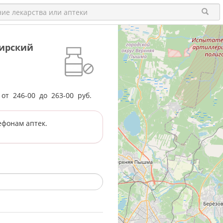
бирский
е от
246-00
до
263-00
руб.
ефонам аптек.