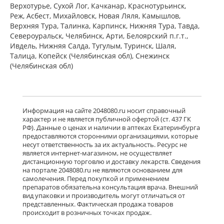
Верхотурье, Сухой Лог, Качканар, Краснотурьинск,
от 442,00 до 442,00
Реж, Асбест, Михайловск, Новая Ляля, Камышлов,
Верхняя Тура, Талинка, Карпинск, Нижняя Тура, Тавда,
Североуральск, Челябинск, Арти, Белоярский п.г.т.,
Ксизал (капли для приема внутрь 5
мг/мл 10 мл, флакон-капельница)
Ивдель, Нижняя Салда, Тугулым, Туринск, Шаля,
ЮСБ Фаршим С.А., Эйсика
Талица, Копейск (Челябинская обл), Снежинск
Фармасьютикалз С.р.Л. - Италия
(Челябинская обл)
есть в 3 аптеках
от 539,00 до 539,00
Гленцет (таблетки покрытые
пленочной оболочкой 5 мг N10)
Информация на сайте 2048080.ru носит справочный
Гленмарк Дженерикс Лимитед -
характер и не является публичной офертой (ст. 437 ГК
Индия
РФ). Данные о ценах и наличии в аптеках Екатеринбурга
Нет в аптеках города
предоставляются сторонними организациями, которые
несут ответственность за их актуальность. Ресурс не
является интернет-магазином, не осуществляет
дистанционную торговлю и доставку лекарств. Сведения
Гленцет (таблетки покрытые
на портале 2048080.ru не являются основанием для
пленочной оболочкой 5 мг N14)
самолечения. Перед покупкой и применением
Гленмарк Дженерикс Лимитед -
Индия
препаратов обязательна консультация врача. Внешний
Нет в аптеках города
вид упаковки и производитель могут отличаться от
представленных. Фактическая продажа товаров
происходит в розничных точках продаж.