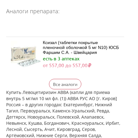
Аналоги препарата:
Ксизал (таблетки покрытые
пленочной оболочкой 5 мг N10) ЮСБ
Фаршим С.А. - Швейцария
есть в 3 аптеках
от 557,00 до 557,00
Ксизал (таблетки покрытые
Все аналоги
пленочной оболочкой 5 мг N14) ЮСБ
Фаршим С.А. - Швейцария
Купить Левоцетиризин АВВА (капли для приема
есть в 3 аптеках
внутрь 5 мг/мл 10 мл фл. (1)) АВВА РУС АО [г. Киров]
от 727,00 до 727,00
Россия – в других городах: Екатеринбург, Нижний
Тагил, Первоуральск, Каменск-Уральский, Ревда,
Дегтярск, Новоуральск, Полевской, Алапаевск,
Ксизал (таблетки покрытые
Невьянск, Кушва, Богданович, Красноуральск, Ирбит,
пленочной оболочкой 5 мг N7) ЮСБ
Лесной, Сысерть, Ачит, Кировград, Серов,
Фаршим С.А. - Швейцария
Артёмовский, Нижние Cерги, Верхняя Салда,
есть в 3 аптеках