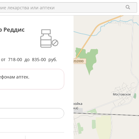
ор Реддиc
е от
718-00
до
835-00
руб.
ефонам аптек.