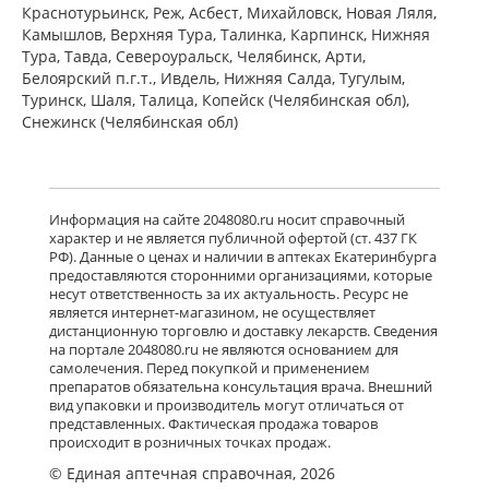
Краснотурьинск, Реж, Асбест, Михайловск, Новая Ляля,
от 442,00 до 442,00
Камышлов, Верхняя Тура, Талинка, Карпинск, Нижняя
Тура, Тавда, Североуральск, Челябинск, Арти,
Белоярский п.г.т., Ивдель, Нижняя Салда, Тугулым,
Ксизал (капли для приема внутрь 5
мг/мл 10 мл, флакон-капельница)
Туринск, Шаля, Талица, Копейск (Челябинская обл),
ЮСБ Фаршим С.А., Эйсика
Снежинск (Челябинская обл)
Фармасьютикалз С.р.Л. - Италия
есть в 3 аптеках
от 539,00 до 539,00
Гленцет (таблетки покрытые
Информация на сайте 2048080.ru носит справочный
пленочной оболочкой 5 мг N10)
характер и не является публичной офертой (ст. 437 ГК
Гленмарк Дженерикс Лимитед -
РФ). Данные о ценах и наличии в аптеках Екатеринбурга
Индия
предоставляются сторонними организациями, которые
Нет в аптеках города
несут ответственность за их актуальность. Ресурс не
является интернет-магазином, не осуществляет
дистанционную торговлю и доставку лекарств. Сведения
на портале 2048080.ru не являются основанием для
Гленцет (таблетки покрытые
самолечения. Перед покупкой и применением
пленочной оболочкой 5 мг N14)
препаратов обязательна консультация врача. Внешний
Гленмарк Дженерикс Лимитед -
вид упаковки и производитель могут отличаться от
Индия
представленных. Фактическая продажа товаров
Нет в аптеках города
происходит в розничных точках продаж.
© Единая аптечная справочная, 2026