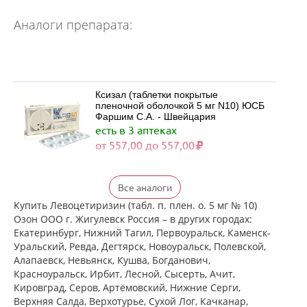
Аналоги препарата:
Ксизал (таблетки покрытые
пленочной оболочкой 5 мг N10) ЮСБ
Фаршим С.А. - Швейцария
есть в 3 аптеках
от 557,00 до 557,00
Ксизал (таблетки покрытые
Все аналоги
пленочной оболочкой 5 мг N14) ЮСБ
Фаршим С.А. - Швейцария
Купить Левоцетиризин (табл. п. плен. о. 5 мг № 10)
есть в 3 аптеках
Озон ООО г. Жигулевск Россия – в других городах:
от 727,00 до 727,00
Екатеринбург, Нижний Тагил, Первоуральск, Каменск-
Уральский, Ревда, Дегтярск, Новоуральск, Полевской,
Алапаевск, Невьянск, Кушва, Богданович,
Ксизал (таблетки покрытые
Красноуральск, Ирбит, Лесной, Сысерть, Ачит,
пленочной оболочкой 5 мг N7) ЮСБ
Кировград, Серов, Артёмовский, Нижние Cерги,
Фаршим С.А. - Швейцария
Верхняя Салда, Верхотурье, Сухой Лог, Качканар,
есть в 3 аптеках