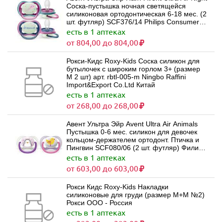
Соска-пустышка ночная светящейся
силиконовая ортодонтическая 6-18 мес. (2
шт. футляр) SCF376/14 Philips Consumer
Lifestyle - Нидерланды
есть в 1 аптеках
от 804,00 до 804,00
Рокси-Кидс Roxy-Kids Соска силикон для
бутылочек с широким горлом 3+ (размер
M 2 шт) арт. rbtl-005-m Ningbo Raffini
Import&Export Co.Ltd Китай
есть в 1 аптеках
от 268,00 до 268,00
Авент Ультра Эйр Avent Ultra Air Animals
Пустышка 0-6 мес. силикон для девочек
кольцом-держателем ортодонт. Птичка и
Пингвин SCF080/06 (2 шт. футляр) Филипс
Philips Consumer Lifestyle B.V. -
есть в 1 аптеках
Нидерланды
от 603,00 до 603,00
Рокси Кидс Roxy-Kids Накладки
силиконовые для груди (размер M+М №2)
Рокси ООО - Россия
есть в 1 аптеках