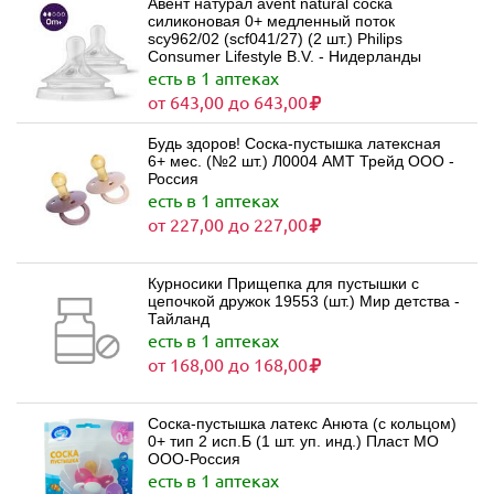
Авент натурал avent natural соска
силиконовая 0+ медленный поток
scy962/02 (scf041/27) (2 шт.) Philips
Consumer Lifestyle B.V. - Нидерланды
есть в 1 аптеках
от 643,00 до 643,00
Будь здоров! Соска-пустышка латексная
6+ мес. (№2 шт.) Л0004 АМТ Трейд ООО -
Россия
есть в 1 аптеках
от 227,00 до 227,00
Курносики Прищепка для пустышки с
цепочкой дружок 19553 (шт.) Мир детства -
Тайланд
есть в 1 аптеках
от 168,00 до 168,00
Соска-пустышка латекс Анюта (с кольцом)
0+ тип 2 исп.Б (1 шт. уп. инд.) Пласт МО
ООО-Россия
есть в 1 аптеках