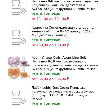
Пустышка 0-6 мес. силиконовая с щитком-
нагубником, кольцом-держателем
SCF091/09 (2 шт. футляр) Филипс Philips
Consumer Lifestyle B.V. - Нидерланды
есть в 1 аптеках
от 731,00 до 731,00
Курносики Соска латексная стандартная
медленный поток 0+ N2 артикул 12125
Мир детства - Тайланд
есть в 1 аптеках
от 160,00 до 160,00
Авент Ультра Софт Avent Ultra Soft
Пустышка 6-18 мес. силиконовая с
щитком-нагубником, кольцом-держателем
SCF091/18 (2 шт. футляр) Филипс Philips
Consumer Lifestyle B.V. - Нидерланды
есть в 1 аптеках
от 686,00 до 686,00
Лабби Lubby Just Соска-Пустышка
латексная со скошенным соском 0+ мес.
(1 шт.) арт. 30064 ООО АМТ трейд -
Россия
есть в 1 аптеках