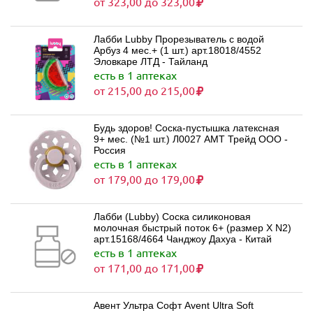
от 323,00 до 323,00
Лабби Lubby Прорезыватель с водой
Арбуз 4 мес.+ (1 шт.) арт.18018/4552
Эловкаре ЛТД - Тайланд
есть в 1 аптеках
от 215,00 до 215,00
Будь здоров! Соска-пустышка латексная
9+ мес. (№1 шт.) Л0027 АМТ Трейд ООО -
Россия
есть в 1 аптеках
от 179,00 до 179,00
Лабби (Lubby) Соска силиконовая
молочная быстрый поток 6+ (размер X N2)
арт.15168/4664 Чанджоу Дахуа - Китай
есть в 1 аптеках
от 171,00 до 171,00
Авент Ультра Софт Avent Ultra Soft