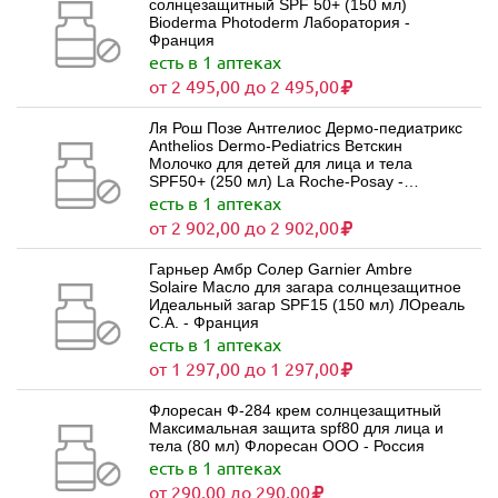
солнцезащитный SPF 50+ (150 мл)
Bioderma Photoderm Лаборатория -
Франция
есть в 1 аптеках
от 2 495,00 до 2 495,00
Ля Рош Позе Антгелиос Дермо-педиатрикс
Anthelios Dermo-Pediatrics Ветскин
Молочко для детей для лица и тела
SPF50+ (250 мл) La Roche-Posay -
Франция
есть в 1 аптеках
от 2 902,00 до 2 902,00
Гарньер Амбр Солер Garnier Ambre
Solaire Масло для загара солнцезащитное
Идеальный загар SPF15 (150 мл) ЛОреаль
С.А. - Франция
есть в 1 аптеках
от 1 297,00 до 1 297,00
Флоресан Ф-284 крем солнцезащитный
Максимальная защита spf80 для лица и
тела (80 мл) Флоресан ООО - Россия
есть в 1 аптеках
от 290,00 до 290,00