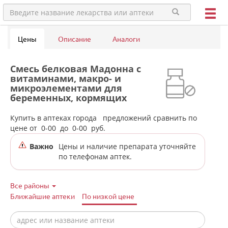
Цены
Описание
Аналоги
Смесь белковая Мадонна с
витаминами, макро- и
микроэлементами для
беременных, кормящих
матерей (коктейль клубника
200 г) Валетек - Россия в
Купить в аптеках города
предложений сравнить по
аптеках города Тюмени
цене от
0-00
до
0-00
руб.
Важно
Цены и наличие препарата уточняйте
по телефонам аптек.
Все районы
Ближайшие аптеки
По низкой цене