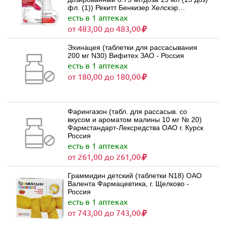
фл. (1)) Рекитт Бенкизер Хелскэр
Интернешнл Лтд Великобритания Рекитт
есть в 1 аптеках
Бенкизер Хелскэр Интернешнл Лтд
от 483,00 до 483,00
Таиланд
Эхинацея (таблетки для рассасывания
200 мг N30) Вифитех ЗАО - Россия
есть в 1 аптеках
от 180,00 до 180,00
Фарингазон (табл. для рассасыв. со
вкусом и ароматом малины 10 мг № 20)
Фармстандарт-Лексредства ОАО г. Курск
Россия
есть в 1 аптеках
от 261,00 до 261,00
Граммидин детский (таблетки N18) ОАО
Валента Фармацевтика, г. Щелково -
Россия
есть в 1 аптеках
от 743,00 до 743,00