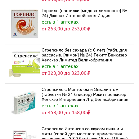
Горпилс (пастилки [медово-лимонные] №
24) Джепак Интернейшенл Индия
есть в 1 аптеках
от 253,00 до 253,00
Стрепсилс без сахара (с 6 лет) (табл. для
рассасыв. [лимон] № 24) Рекитт Бенкизер
Хелскэр Лимитед Великобритания
есть в 1 аптеках
от 323,00 до 323,00
Стрепсилс c Ментолом и Эвкалиптом
(таблетки № 24 блистер) Рекитт Бенкизер
Хелскэр Интернешнл Лтд Великобритания
есть в 1 аптеках
от 458,00 до 458,00
Стрепсилс Интенсив со вкусом вишни и
мяты (спрей для местного применения
дозированный 8.75 мг/доза 15 мл (15 доз)