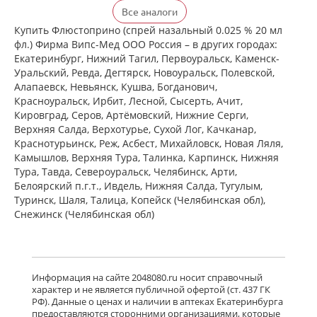
Називин (капли назальные 0,025 %
Все аналоги
10 мл флакон крышка с пипеткой)
Софаримекс-Индустрия Кимика э
Купить Флюстоприно (спрей назальный 0.025 % 20 мл
Фармасуэтика Лда Португалия
фл.) Фирма Випс-Мед ООО Россия – в других городах:
есть в 1 аптеках
Екатеринбург, Нижний Тагил, Первоуральск, Каменск-
от 310,00 до 310,00
Уральский, Ревда, Дегтярск, Новоуральск, Полевской,
Алапаевск, Невьянск, Кушва, Богданович,
Називин (капли назальные 0,01 % 5
Красноуральск, Ирбит, Лесной, Сысерть, Ачит,
мл флакон крышка с пипеткой)
Кировград, Серов, Артёмовский, Нижние Cерги,
Софаримекс-Индустрия Кимика э
Верхняя Салда, Верхотурье, Сухой Лог, Качканар,
Фармасуэтика Лда Португалия
есть в 1 аптеках
Краснотурьинск, Реж, Асбест, Михайловск, Новая Ляля,
Камышлов, Верхняя Тура, Талинка, Карпинск, Нижняя
от 351,00 до 351,00
Тура, Тавда, Североуральск, Челябинск, Арти,
Белоярский п.г.т., Ивдель, Нижняя Салда, Тугулым,
Африн (спрей назальный 0.05 % 15
мл) Байер Консьюмер Кэр АГ
Туринск, Шаля, Талица, Копейск (Челябинская обл),
Швейцария Делфарм Монреаль Инк.
Снежинск (Челябинская обл)
Канада
есть в 1 аптеках
от 406,00 до 406,00
Називин 0.05% (спрей назальный
Информация на сайте 2048080.ru носит справочный
дозированный 22.5 мкг/доза 10 мл
характер и не является публичной офертой (ст. 437 ГК
флакон ) Софаримекс-Индустрия
РФ). Данные о ценах и наличии в аптеках Екатеринбурга
Кимика э Фармасуэтика Лда
предоставляются сторонними организациями, которые