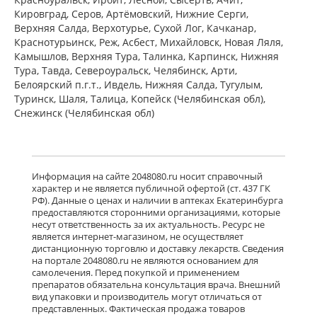
шт флакон, насадка-распылитель)
Кировград, Серов, Артёмовский, Нижние Cерги,
Лаборатории де ла МЕР Франция
Верхняя Салда, Верхотурье, Сухой Лог, Качканар,
Нет в аптеках города
Краснотурьинск, Реж, Асбест, Михайловск, Новая Ляля,
Камышлов, Верхняя Тура, Талинка, Карпинск, Нижняя
Тура, Тавда, Североуральск, Челябинск, Арти,
Белоярский п.г.т., Ивдель, Нижняя Салда, Тугулым,
Физиомер c 3 лет (спрей назальный
[для детей] 115 мл) Лаборатории де
Туринск, Шаля, Талица, Копейск (Челябинская обл),
ла МЕР Франция
Снежинск (Челябинская обл)
Нет в аптеках города
Физиомер (спрей назальный 210 мл
Информация на сайте 2048080.ru носит справочный
флакон, насадка-распылитель)
характер и не является публичной офертой (ст. 437 ГК
Лаборатории де ла МЕР Франция
РФ). Данные о ценах и наличии в аптеках Екатеринбурга
Нет в аптеках города
предоставляются сторонними организациями, которые
несут ответственность за их актуальность. Ресурс не
является интернет-магазином, не осуществляет
дистанционную торговлю и доставку лекарств. Сведения
на портале 2048080.ru не являются основанием для
Доктор Тайсс Ринотайсс Морская
самолечения. Перед покупкой и применением
вода (спрей назальный 20 мл фл.
препаратов обязательна консультация врача. Внешний
(1)) Др.Тайсс Натурварен ГмбХ -
вид упаковки и производитель могут отличаться от
Германия
представленных. Фактическая продажа товаров
Нет в аптеках города