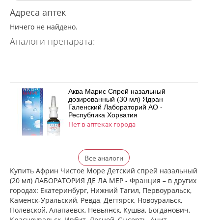
Адреса аптек
Ничего не найдено.
Аналоги препарата:
Аква Марис Спрей назальный
дозированный (30 мл) Ядран
Галенский Лабораторий АО -
Республика Хорватия
Нет в аптеках города
Аква Марис (капли назальные [для
Все аналоги
детей] 10 мл фл.-кап.) Ядран-
Галенски Лабораторий а.о.
Купить Африн Чистое Море Детский спрей назальный
Республика Хорватия
(20 мл) ЛАБОРАТОРИЯ ДЕ ЛА МЕР - Франция – в других
Нет в аптеках города
городах: Екатеринбург, Нижний Тагил, Первоуральск,
Каменск-Уральский, Ревда, Дегтярск, Новоуральск,
Полевской, Алапаевск, Невьянск, Кушва, Богданович,
Физиомер (спрей назальный 135 мл
Красноуральск, Ирбит, Лесной, Сысерть, Ачит,