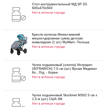
Стол инструментальный MД SP 2G
600x470x943
Нет в аптеках города
Кресло-коляска Mewa+зимний
мешок+дорожная сумка детская
инвалидная (1 шт.) MyWam- Польша
Нет в аптеках города
Чулок подшиновый (хлопок) Интрарич
(INTRARICH) 7,5 см (шт.) Вусам Медикал
Ко., Лтд. - Корея
Нет в аптеках города
Чулок подшиновый Stockinet МS02 5 cм х
1.5 м (шт.) США 3М
Нет в аптеках города