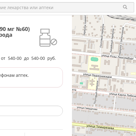
90 мг №60)
рода
е от
540-00
до
540-00
руб.
ефонам аптек.