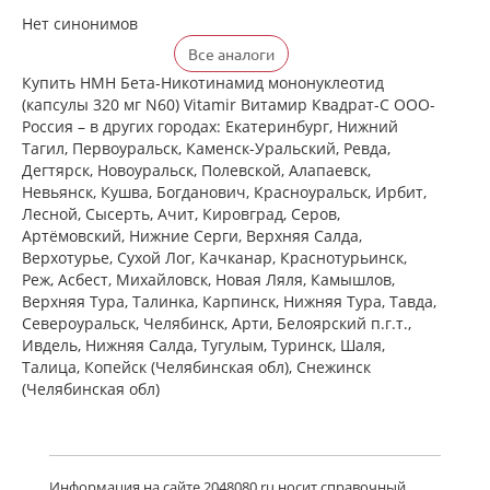
Нет синонимов
Все аналоги
Купить НМН Бета-Никотинамид мононуклеотид
(капсулы 320 мг N60) Vitamir Витамир Квадрат-С ООО-
Россия – в других городах: Екатеринбург, Нижний
Тагил, Первоуральск, Каменск-Уральский, Ревда,
Дегтярск, Новоуральск, Полевской, Алапаевск,
Невьянск, Кушва, Богданович, Красноуральск, Ирбит,
Лесной, Сысерть, Ачит, Кировград, Серов,
Артёмовский, Нижние Cерги, Верхняя Салда,
Верхотурье, Сухой Лог, Качканар, Краснотурьинск,
Реж, Асбест, Михайловск, Новая Ляля, Камышлов,
Верхняя Тура, Талинка, Карпинск, Нижняя Тура, Тавда,
Североуральск, Челябинск, Арти, Белоярский п.г.т.,
Ивдель, Нижняя Салда, Тугулым, Туринск, Шаля,
Талица, Копейск (Челябинская обл), Снежинск
(Челябинская обл)
Информация на сайте 2048080.ru носит справочный