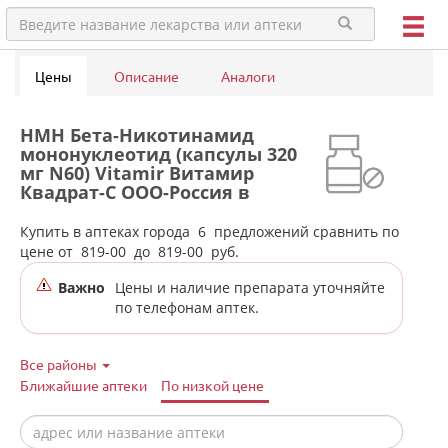
Цены
Описание
Аналоги
НМН Бета-Никотинамид
мононуклеотид (капсулы 320
мг N60) Vitamir Витамир
Квадрат-С ООО-Россия в
аптеках города Сысерти
Купить в аптеках города
6
предложений сравнить по
цене от
819-00
до
819-00
руб.
Важно
Цены и наличие препарата уточняйте
по телефонам аптек.
Все районы
Ближайшие аптеки
По низкой цене