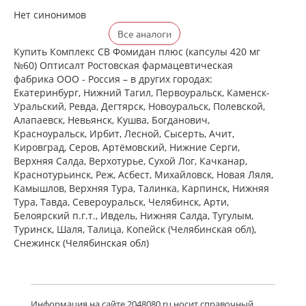
Нет синонимов
Все аналоги
Купить Комплекс СВ Фомидан плюс (капсулы 420 мг
№60) Оптисалт Ростовская фармацевтическая
фабрика ООО - Россия – в других городах:
Екатеринбург, Нижний Тагил, Первоуральск, Каменск-
Уральский, Ревда, Дегтярск, Новоуральск, Полевской,
Алапаевск, Невьянск, Кушва, Богданович,
Красноуральск, Ирбит, Лесной, Сысерть, Ачит,
Кировград, Серов, Артёмовский, Нижние Cерги,
Верхняя Салда, Верхотурье, Сухой Лог, Качканар,
Краснотурьинск, Реж, Асбест, Михайловск, Новая Ляля,
Камышлов, Верхняя Тура, Талинка, Карпинск, Нижняя
Тура, Тавда, Североуральск, Челябинск, Арти,
Белоярский п.г.т., Ивдель, Нижняя Салда, Тугулым,
Туринск, Шаля, Талица, Копейск (Челябинская обл),
Снежинск (Челябинская обл)
Информация на сайте 2048080.ru носит справочный