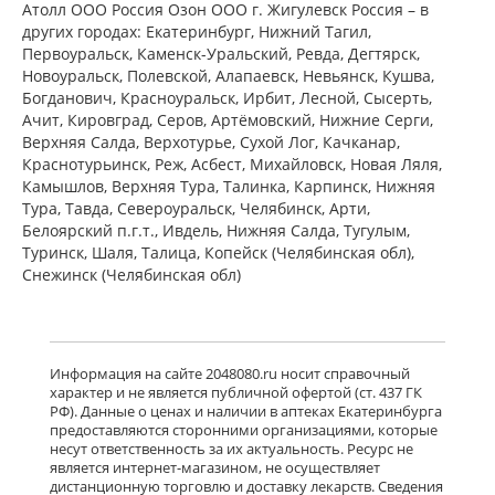
есть в 8 аптеках
Атолл ООО Россия Озон ООО г. Жигулевск Россия – в
от 2 081,00 до 2 339,00
других городах: Екатеринбург, Нижний Тагил,
Первоуральск, Каменск-Уральский, Ревда, Дегтярск,
Новоуральск, Полевской, Алапаевск, Невьянск, Кушва,
Венарус (табл. п. плен. о. 50 мг+450
Богданович, Красноуральск, Ирбит, Лесной, Сысерть,
мг № 30) Алиум АО (Московская
Ачит, Кировград, Серов, Артёмовский, Нижние Cерги,
обл,.рп. Оболенск) Россия
Верхняя Салда, Верхотурье, Сухой Лог, Качканар,
есть в 6 аптеках
Краснотурьинск, Реж, Асбест, Михайловск, Новая Ляля,
от 1 174,00 до 1 174,00
Камышлов, Верхняя Тура, Талинка, Карпинск, Нижняя
Тура, Тавда, Североуральск, Челябинск, Арти,
Белоярский п.г.т., Ивдель, Нижняя Салда, Тугулым,
Венарус (табл. п. плен. о. 50 мг+450
мг № 60) Алиум АО (Московская
Туринск, Шаля, Талица, Копейск (Челябинская обл),
обл,.рп. Оболенск) Россия
Снежинск (Челябинская обл)
есть в 6 аптеках
от 2 069,00 до 2 069,00
Детралекс (табл. п. плен. о. 1000 мг
Информация на сайте 2048080.ru носит справочный
№ 60) Лаборатории Сервье
характер и не является публичной офертой (ст. 437 ГК
Индастри Франция Сервье РУС ООО
РФ). Данные о ценах и наличии в аптеках Екатеринбурга
Россия
предоставляются сторонними организациями, которые
есть в 9 аптеках
несут ответственность за их актуальность. Ресурс не
от 2 843,10 до 3 222,00
является интернет-магазином, не осуществляет
дистанционную торговлю и доставку лекарств. Сведения