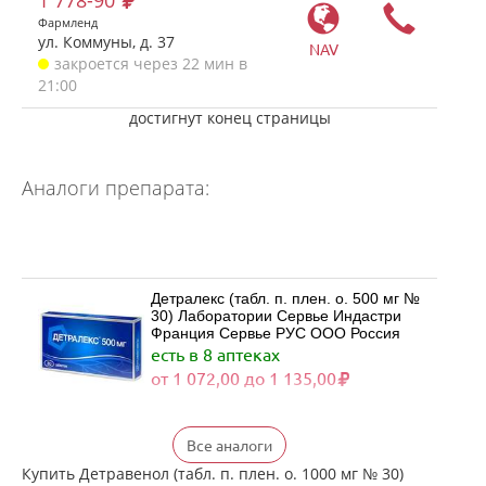
1 778-90
Фармленд
ул. Коммуны, д. 37
NAV
закроется через 22 мин в
21:00
достигнут конец страницы
Аналоги препарата:
Детралекс (табл. п. плен. о. 500 мг №
30) Лаборатории Сервье Индастри
Франция Сервье РУС ООО Россия
есть в 8 аптеках
от 1 072,00 до 1 135,00
Детралекс (табл. п. плен. о. 500 мг №
Все аналоги
60) Лаборатории Сервье Индастри
Франция Сервье РУС ООО Россия
Купить Детравенол (табл. п. плен. о. 1000 мг № 30)