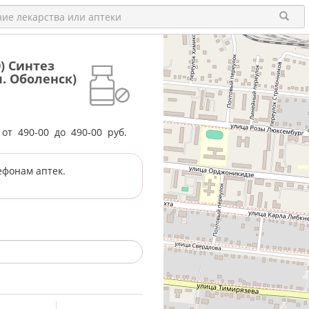
0) Синтез
п. Оболенск)
е от
490-00
до
490-00
руб.
ефонам аптек.